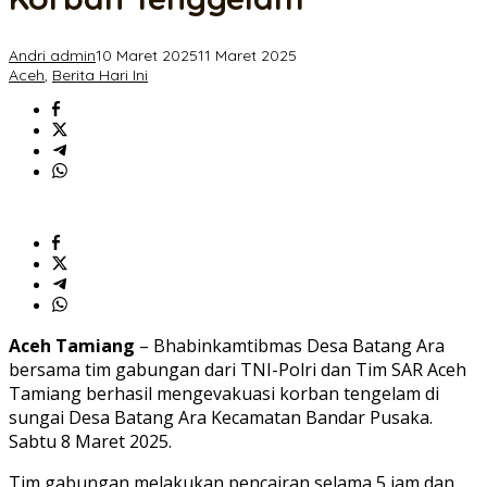
Berhasil
Evakuasi
Korban
Andri admin
10 Maret 2025
11 Maret 2025
Tenggelam
Aceh
,
Berita Hari Ini
Aceh Tamiang
– Bhabinkamtibmas Desa Batang Ara
bersama tim gabungan dari TNI-Polri dan Tim SAR Aceh
Tamiang berhasil mengevakuasi korban tengelam di
sungai Desa Batang Ara Kecamatan Bandar Pusaka.
Sabtu 8 Maret 2025.
Tim gabungan melakukan pencairan selama 5 jam dan