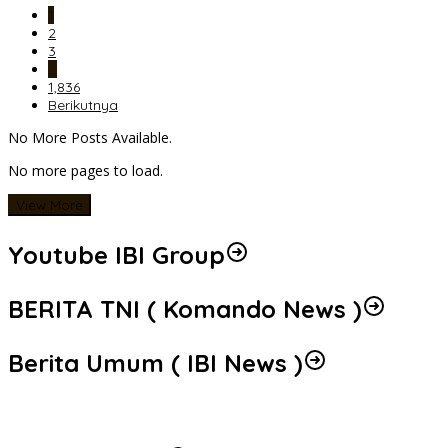
1
2
3
…
1,836
Berikutnya
No More Posts Available.
No more pages to load.
View More
Youtube IBI Group
BERITA TNI ( Komando News )
Berita Umum ( IBI News )