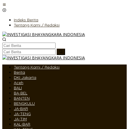
Lewati
ke
konten
Indeks Berita
Tentang Kami / Redaksi
Tentang Kami / Redaksi
Berita
DKI Jakarta
Aceh
BALI
BA-BEL
BANTEN
BENGKULU
JA-BAR
JA-TENG
JA-TIM
KAL-BAR