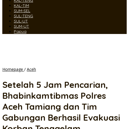
KAL-TENG
KAL-TIM
SUM-SEL
SUL-TENG
SUL-UT
SUM-UT
Papua
Setelah
Homepage
/
Aceh
5
Jam
Setelah 5 Jam Pencarian,
Pencarian,
Bhabinkamtibmas
Bhabinkamtibmas Polres
Polres
Aceh
Aceh Tamiang dan Tim
Tamiang
dan
Gabungan Berhasil Evakuasi
Tim
Gabungan
Korban Tenggelam