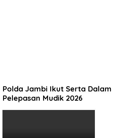
Laporan Call Center 110
Sinergi untuk Indonesia Sehat, Biddokkes Polda Jateng
Gencarkan Deteksi Dini TB Paru Melalui Bakti Indonesia IV
Polres Wonosobo menggelar Apel Gelar Pasukan Antisipasi
Kebakaran Hutan dan Lahan (Karhutla)
Safari Subuh Berjamaah, Kapolresta Pati Ajak Warga Perkuat
Sinergi Jaga Kamtibmas
Polresta Pati Bekali 101 Siswa SMK Negeri 2 Rembang Sebelum
PKL Delapan Bulan di Kapal Perikanan
Polda Jambi Ikut Serta Dalam
Pelepasan Mudik 2026