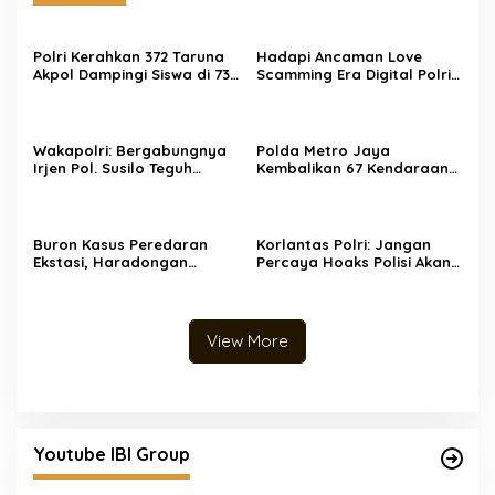
Polri Kerahkan 372 Taruna
Hadapi Ancaman Love
Akpol Dampingi Siswa di 73
Scamming Era Digital Polri
Sekolah Rakyat Bersama
Gelar Dialog Penguatan
Taruna Akademi TNI
Internal
Wakapolri: Bergabungnya
Polda Metro Jaya
Irjen Pol. Susilo Teguh
Kembalikan 67 Kendaraan
Raharjo ke UBISA Perkuat
kepada Pemilik yang Sah
Jejaring Nasional Pusat
Studi Kepolisian
Buron Kasus Peredaran
Korlantas Polri: Jangan
Ekstasi, Haradongan
Percaya Hoaks Polisi Akan
Simanjuntak Berhasil
Denda Rp 250 Ribu untuk
Ditangkap di Riau
Ban Gundul
View More
Youtube IBI Group