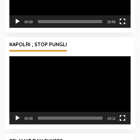
00:00
20:55
KAPOLRI ; STOP PUNGLI
Pemutar
Video
00:00
03:11