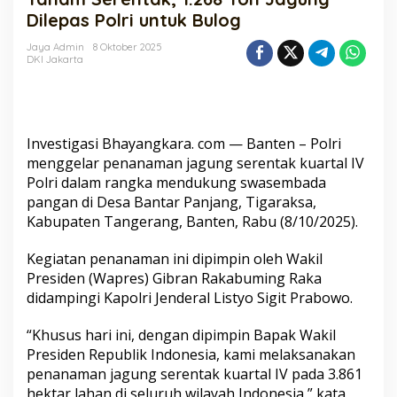
Ton
Dilepas Polri untuk Bulog
Jagung
Dilepas
Jaya Admin
8 Oktober 2025
DKI Jakarta
Polri
untuk
Bulog
Investigasi Bhayangkara. com — Banten – Polri
menggelar penanaman jagung serentak kuartal IV
Polri dalam rangka mendukung swasembada
pangan di Desa Bantar Panjang, Tigaraksa,
Kabupaten Tangerang, Banten, Rabu (8/10/2025).
Kegiatan penanaman ini dipimpin oleh Wakil
Presiden (Wapres) Gibran Rakabuming Raka
didampingi Kapolri Jenderal Listyo Sigit Prabowo.
“Khusus hari ini, dengan dipimpin Bapak Wakil
Presiden Republik Indonesia, kami melaksanakan
penanaman jagung serentak kuartal IV pada 3.861
hektar lahan di seluruh wilayah Indonesia,” kata