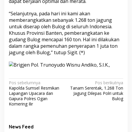
dapat berjalan optimal dan merata.
“Selanjutnya, pada hari ini kami akan
memberangkatkan sebanyak 1.268 ton jagung
untuk diserap oleh Bulog di seluruh Indonesia.
Khusus Provinsi Banten, pemberangkatan ke
gudang Bulog mencapai 160 ton. Hal ini dilakukan
dalam rangka pemenuhan penyerapan 1 juta ton
jagung oleh Bulog,” tutup Sigit. (*)
Navigasi
Pos sebelumnya
Pos berikutnya
Kapolda Sumsel Resmikan
Tanam Serentak, 1.268 Ton
pos
Lapangan Upacara dan
Jagung Dilepas Polri untuk
Gapura Polres Ogan
Bulog
Komering Ilir
News Feed