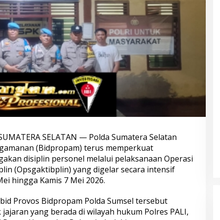
, SUMATERA SELATAN — Polda Sumatera Selatan
engamanan (Bidpropam) terus memperkuat
akan disiplin personel melalui pelaksanaan Operasi
in (Opsgaktibplin) yang digelar secara intensif
Mei hingga Kamis 7 Mei 2026.
H dan Komdigi
Satgas Haji dan Umrah Polri
a Cegah Judi
Tetapkan 32 Tersangka, Kerugian
gram Polri Goes
Korban Capai Rp116,7 Miliar
bid Provos Bidpropam Polda Sumsel tersebut
 jajaran yang berada di wilayah hukum Polres PALI,