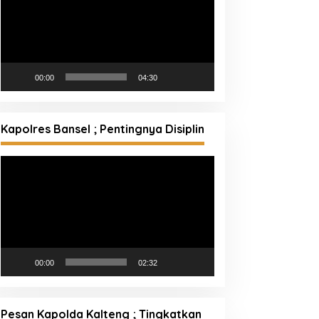
00:00
04:30
Kapolres Bansel ; Pentingnya Disiplin
Pemutar
Video
00:00
02:32
Pesan Kapolda Kalteng ; Tingkatkan