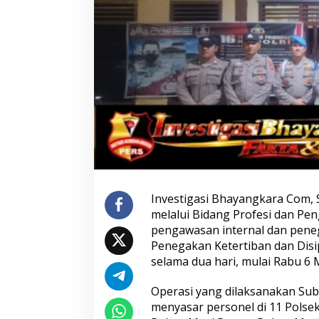
Investigasi Bhayangkara Com
melalui Bidang Profesi dan P
pengawasan internal dan peneg
Penegakan Ketertiban dan Disipl
selama dua hari, mulai Rabu 6 
Mengenal Brigjen Pol. Drs. Ahmad
Polri Gandeng UP
Musthofa Kamal, S.H., Perwira
Edukasi Mahasisw
Humas Berpengalaman dengan
Online Lewat Pro
Operasi yang dilaksanakan Sub
Rekam Jejak Pengabdian dari
to Campus
menyasar personel di 11 Polsek