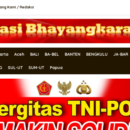
ang Kami / Redaksi
arta
Aceh
BALI
BA-BEL
BANTEN
BENGKULU
JA-BAR
G
SUL-UT
SUM-UT
Papua