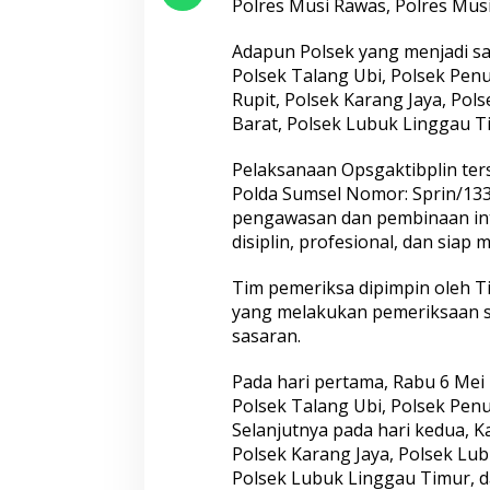
Aceh hingga Mabes Polri
Polres Musi Rawas, Polres Mus
Adapun Polsek yang menjadi s
Polsek Talang Ubi, Polsek Penu
Rupit, Polsek Karang Jaya, Po
Barat, Polsek Lubuk Linggau Ti
Pelaksanaan Opsgaktibplin ter
Wakapolri: Bergabungnya Irjen
Polda Metro Jaya
Polda Sumsel Nomor: Sprin/133
Pol. Susilo Teguh Raharjo ke UBISA
Kendaraan kepad
pengawasan dan pembinaan inte
Perkuat Jejaring Nasional Pusat
Sah
disiplin, profesional, dan sia
Studi Kepolisian
Tim pemeriksa dipimpin oleh T
yang melakukan pemeriksaan se
sasaran.
Pada hari pertama, Rabu 6 Mei
Polsek Talang Ubi, Polsek Penu
Selanjutnya pada hari kedua, Ka
Polsek Karang Jaya, Polsek Lu
Satreskrim Polres Tasikmalaya
Sambut Hari Bha
Polsek Lubuk Linggau Timur, d
Kota Amankan 3 Pelaku Kasus
Puslitbang Polri 