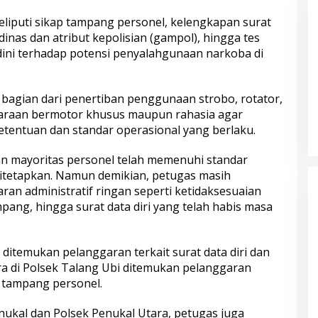
oor to Door di
Bapak Usin (85) Kini Miliki Rumah
liputi sikap tampang personel, kelengkapan surat
Baru Berpanel Surya
inas dan atribut kepolisian (gampol), hingga tes
 dini terhadap potensi penyalahgunaan narkoba di
di bagian dari penertiban penggunaan strobo, rotator,
daraan bermotor khusus maupun rahasia agar
tentuan dan standar operasional yang berlaku.
n mayoritas personel telah memenuhi standar
engurus STNK!
Pelaku Tawuran Bersajam di
 2 Hadir dengan
Mangkang Mayoritas Dibawah
 ditetapkan. Namun demikian, petugas masih
 dan
Umur, Polda Jateng Himbau Orang
n administratif ringan seperti ketidaksesuaian
umanis
Tua Perkuat Pengawasan Aktifitas
ang, hingga surat data diri yang telah habis masa
Anak di Malam Hari
ditemukan pelanggaran terkait surat data diri dan
 di Polsek Talang Ubi ditemukan pelanggaran
 tampang personel.
nukal dan Polsek Penukal Utara, petugas juga