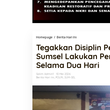
Tegakkan
Homepage
/
Berita Hari Ini
Disiplin
Tegakkan Disiplin 
Personel,
Bidpropam
Sumsel Lakukan Pem
Polda
Sumsel
Selama Dua Hari
Lakukan
Pemeriksaan
Intensif
Salim Admin1
10 Mei 2026
Selama
Berita Hari Ini
,
POLRI
,
SUM-SEL
Dua
Hari