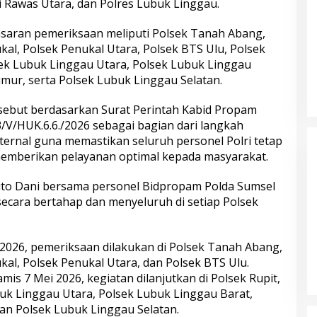
i Rawas Utara, dan Polres Lubuk Linggau.
asaran pemeriksaan meliputi Polsek Tanah Abang,
kal, Polsek Penukal Utara, Polsek BTS Ulu, Polsek
lsek Lubuk Linggau Utara, Polsek Lubuk Linggau
mur, serta Polsek Lubuk Linggau Selatan.
sebut berdasarkan Surat Perintah Kabid Propam
 Kembalikan 67
Buron Kasus Peredaran Ekstasi,
/V/HUK.6.6./2026 sebagai bagian dari langkah
a Pemilik yang
Haradongan Simanjuntak Berhasil
rnal guna memastikan seluruh personel Polri tetap
Ditangkap di Riau
p memberikan pelayanan optimal kepada masyarakat.
ito Dani bersama personel Bidpropam Polda Sumsel
cara bertahap dan menyeluruh di setiap Polsek
 2026, pemeriksaan dilakukan di Polsek Tanah Abang,
kal, Polsek Penukal Utara, dan Polsek BTS Ulu.
mis 7 Mei 2026, kegiatan dilanjutkan di Polsek Rupit,
buk Linggau Utara, Polsek Lubuk Linggau Barat,
yangkara ke-80,
Sambut Hari Bhayangkara ke-80,
an Polsek Lubuk Linggau Selatan.
Salurkan 1.000
Polri Bedah 80 Rumah Layak Huni,