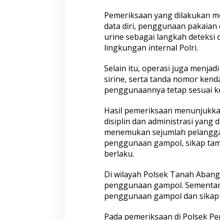
Ganjal ATM Lintas Propinsi
Paket Sembako D
Pemeriksaan yang dilakukan me
Bogor
data diri, penggunaan pakaian d
urine sebagai langkah deteksi
lingkungan internal Polri.
Selain itu, operasi juga menja
sirine, serta tanda nomor ken
penggunaannya tetap sesuai ke
Hasil pemeriksaan menunjukka
Polresta Pati Beri Bantuan Air
Tak Perlu Ragu M
Bersih kepada Masyarakat yang
Samsat Semarang
disiplin dan administrasi yang
Terdampak Kekeringan
Pelayanan Ramah
menemukan sejumlah pelanggara
Pendampingan H
penggunaan gampol, sikap tamp
berlaku.
Di wilayah Polsek Tanah Abang 
penggunaan gampol. Sementara
penggunaan gampol dan sikap
Pada pemeriksaan di Polsek Pe