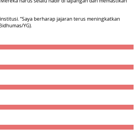
 Mereka harus selalu hadir di lapangan dan memastikan
stitusi. “Saya berharap jajaran terus meningkatkan
(Bidhumas/YG).