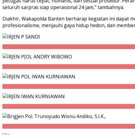
petugas harus cepat, humanis, dan sesuai prosedur. Pera
seluruh sarpras siap operasional 24 jam,” tambahnya.
Diakhir, Wakapolda Banten berharap kegiatan ini dapat m
profesionalisme, menjauhi gaya hidup hedon, dan member