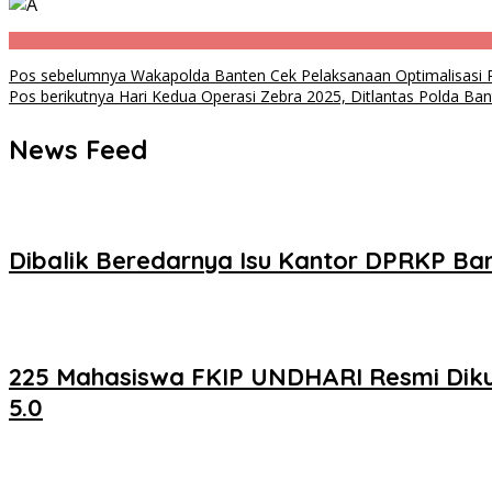
Navigasi
Pos sebelumnya
Wakapolda Banten Cek Pelaksanaan Optimalisasi P
Pos berikutnya
Hari Kedua Operasi Zebra 2025, Ditlantas Polda Ba
pos
News Feed
Dibalik Beredarnya Isu Kantor DPRKP Ba
225 Mahasiswa FKIP UNDHARI Resmi Dikuk
5.0