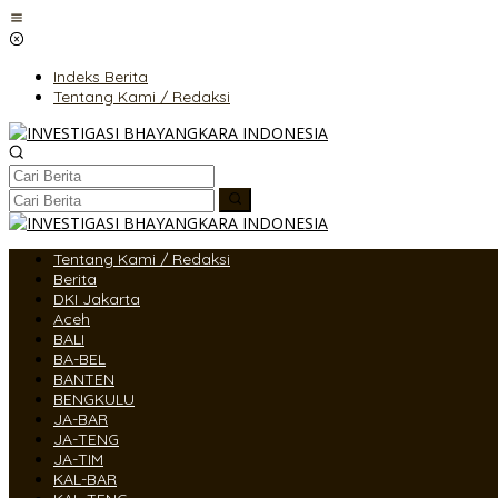
Lewati
ke
konten
Indeks Berita
Tentang Kami / Redaksi
Tentang Kami / Redaksi
Berita
DKI Jakarta
Aceh
BALI
BA-BEL
BANTEN
BENGKULU
JA-BAR
JA-TENG
JA-TIM
KAL-BAR