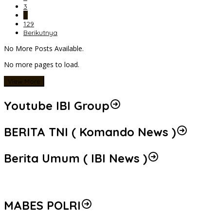
3
…
129
Berikutnya
No More Posts Available.
No more pages to load.
View More
Youtube IBI Group
BERITA TNI ( Komando News )
Berita Umum ( IBI News )
MABES POLRI