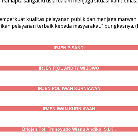
n Pamapta sangat krusial dalam menjaga situasi kamtibmas.
emperkuat kualitas pelayanan publik dan menjaga marwah in
ikan pelayanan terbaik kepada masyarakat,” pungkasnya. 
IRJEN P SANDI
IRJEN P[OL ANDRY WIBOWO
IRJEN POL IWAN KURNIAWAN
IRJEN IWAN KURNIAWAN
Brigjen Pol. Trunoyudo Wisnu Andiko, S.I.K.,