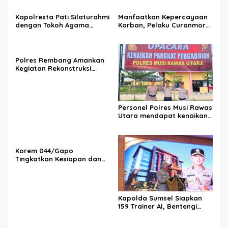
Kapolresta Pati Silaturahmi
Manfaatkan Kepercayaan
dengan Tokoh Agama
Korban, Pelaku Curanmor
melalui Kegiatan Safari
Juwana Dibekuk Polisi di
Kamtibmas
Surabaya
Polres Rembang Amankan
Kegiatan Rekonstruksi
Budaya “Sumpah Setia
Perang Lasem 1750”,
Berlangsung Aman dan
Kondusif
Personel Polres Musi Rawas
Utara mendapat kenaikan
pangkat pengabdian, yakni
Kabag Perencanaan yang
kini berpangkat Kompol,
naik setingkat dari AKBP.
Korem 044/Gapo
Tingkatkan Kesiapan dan
Akuntabilitas Jelang Audit
Itjen TNI
Kapolda Sumsel Siapkan
159 Trainer AI, Bentengi
Pelajar dari Kejahatan
Siber