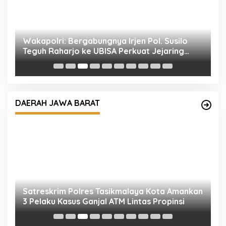
l
Wakapolri: Bergabungnya Irjen Pol. Susilo
P
Teguh Raharjo ke UBISA Perkuat Jejaring
k
Nasional Pusat Studi Kepolisian
Satreskrim Polres Tasikmalaya Kota Amankan
3 Pelaku Kasus Ganjal ATM Lintas Propinsi
DAERAH JAWA BARAT
S
P
D