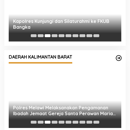
P
F
Polres Melawi Melaksanakan Pengamanan
Ibadah Jemaat Gereja Santa Perawan Maria
DAERAH KALIMANTAN BARAT
Di Angkat Ke Surga
P
P
M