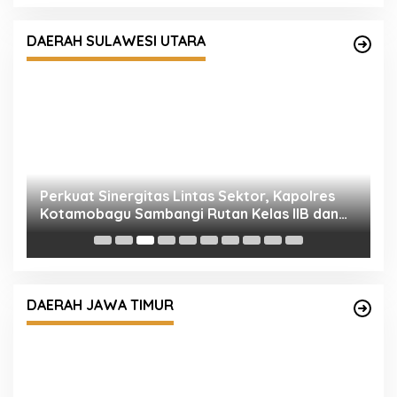
Perkuat Sinergitas Lintas Sektor, Kapolres
Kotamobagu Sambangi Rutan Kelas IIB dan
DAERAH SULAWESI UTARA
Balai Taman Nasional Bogani Nani Wartabone
P
K
I
Bangun Sinergi dengan Ulama, Kapolri
Kunjungi Ponpes Bahrul Ulum Jombang
DAERAH JAWA TIMUR