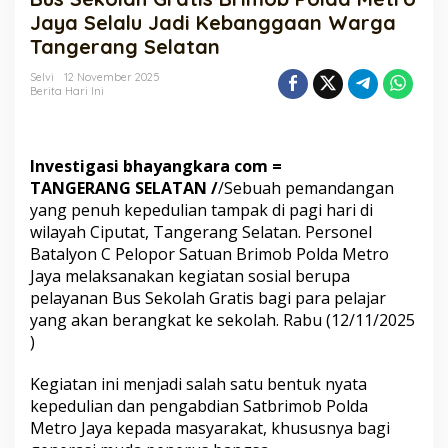
Brimob
Jaya Selalu Jadi Kebanggaan Warga
Polda
Tangerang Selatan
Metro
Jaya
Selvi
12 November 2025
Selalu
Berita Hari Ini
Jadi
Kebanggaan
Warga
Tangerang
Investigasi bhayangkara com =
Selatan
TANGERANG SELATAN /
/Sebuah pemandangan
yang penuh kepedulian tampak di pagi hari di
wilayah Ciputat, Tangerang Selatan. Personel
Batalyon C Pelopor Satuan Brimob Polda Metro
Jaya melaksanakan kegiatan sosial berupa
pelayanan Bus Sekolah Gratis bagi para pelajar
yang akan berangkat ke sekolah. Rabu (12/11/2025
)
Kegiatan ini menjadi salah satu bentuk nyata
kepedulian dan pengabdian Satbrimob Polda
Metro Jaya kepada masyarakat, khususnya bagi