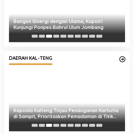
R
M
Kapolda Kalteng Tinjau Penanganan Karhutla
di Sampit, Prioritaskan Pemadaman di Titik
DAERAH KAL-TENG
Terbakar
K
D