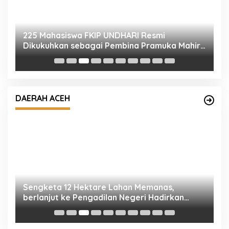
P
S
A
D
e,
Sengketa 12 Hektare Lahan Memanas,
a
berlanjut ke Pengadilan Negeri Hadirkan
DAERAH ACEH
Empat Saksi
K
M