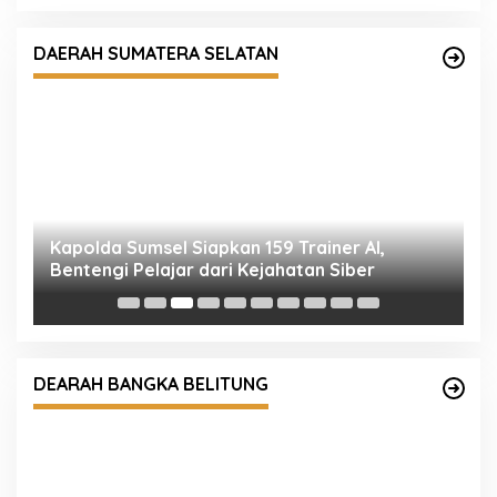
DAERAH SUMATERA SELATAN
Kapolda Sumsel Siapkan 159 Trainer AI,
P
Bentengi Pelajar dari Kejahatan Siber
D
T
Kapolres Kunjungi dan Silaturahmi ke FKUB
Bangka
DEARAH BANGKA BELITUNG