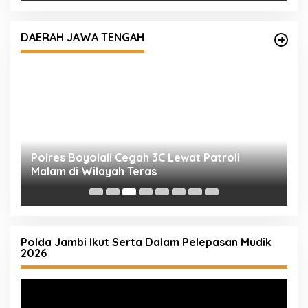
Polres Boyolali Cegah 3C Lewat Patroli
Malam di Wilayah Teras
DAERAH JAWA TENGAH
T
C
P
Polda Jambi Ikut Serta Dalam Pelepasan Mudik
2026
Pemutar
Video