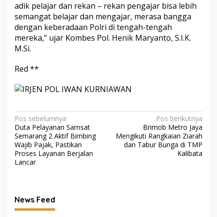
adik pelajar dan rekan – rekan pengajar bisa lebih
semangat belajar dan mengajar, merasa bangga
dengan keberadaan Polri di tengah-tengah
mereka,” ujar Kombes Pol. Henik Maryanto, S.I.K.
M.Si.
Red **
Navigasi
Pos sebelumnya
Pos berikutnya
Duta Pelayanan Samsat
Brimob Metro Jaya
pos
Semarang 2 Aktif Bimbing
Mengikuti Rangkaian Ziarah
Wajib Pajak, Pastikan
dan Tabur Bunga di TMP
Proses Layanan Berjalan
Kalibata
Lancar
News Feed