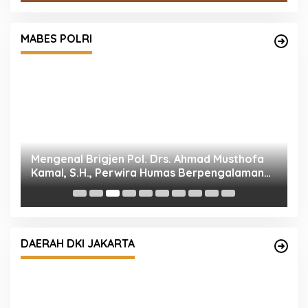
MABES POLRI
Mengenal Brigjen Pol. Drs. Ahmad Musthofa
P
Kamal, S.H., Perwira Humas Berpengalaman
M
dengan Rekam Jejak Pengabdian dari Aceh
P
hingga Mabes Polri
DAERAH DKI JAKARTA