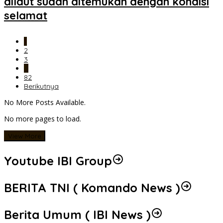
dilaut sudah ditemukan dengan kondisi
selamat
1
2
3
…
82
Berikutnya
No More Posts Available.
No more pages to load.
View More
Youtube IBI Group
BERITA TNI ( Komando News )
Berita Umum ( IBI News )