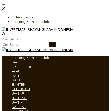
Lewati
ke
konten
Indeks Berita
Tentang Kami / Redaksi
Tentang Kami / Redaksi
Berita
DKI Jakarta
Aceh
BALI
BA-BEL
BANTEN
BENGKULU
JA-BAR
JA-TENG
JA-TIM
KAL-BAR