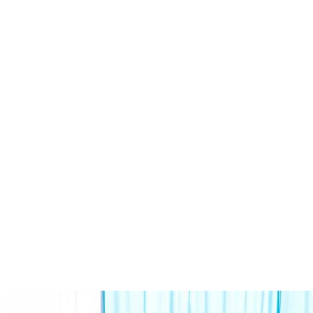
Kompol, naik setingkat dari AKBP.
Korem 044/Gapo Tingkatkan Kesiapan dan Akuntabilitas Jelang
Audit Itjen TNI
Kapolda Sumsel Siapkan 159 Trainer AI, Bentengi Pelajar dari
Kejahatan Siber
Polres Muratara Polda Sumsel Tetapkan Dua Direktur Korporasi
sebagai Tersangka Tragedi Maut Bus ALS
Serahkan Penghargaan WBK dan Pelayanan Prima, Kapolda
Sumsel Tekankan Perkuat Pelayanan Publik
Kapolda Sumsel Instruksikan Ground Checking Masif, Korporasi
Pembakar Lahan Akan Ditindak Tegas
Kapolda Sumsel Pimpin Apel Pagi, Tegaskan Disiplin, Apresiasi
Prestasi, dan Jaga Kesehatan
Respons Cepat Karhutla, Kapolres Ogan Ilir Pimpin Tim
Gabungan Padamkan Titik Api