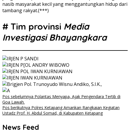
nasib masyarakat kecil yang menggantungkan hidup dari
tambang rakyat.(***)
# Tim provinsi
Media
Investigasi Bhayangkara
Navigasi
Pos sebelumnya
Polantas Menyapa, Ajak Pengendara Tertib di
Goa Lawah.
pos
Pos berikutnya
Polres Ketapang Amankan Rangkaian Kegiatan
Ustadz Prof. H. Abdul Somad, di Kabupaten Ketapang
News Feed