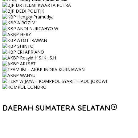
DAERAH SUMATERA SELATAN
Personel Polres Musi Rawas Utara mendapat kenaikan pangkat
pengabdian, yakni Kabag Perencanaan yang kini berpangkat