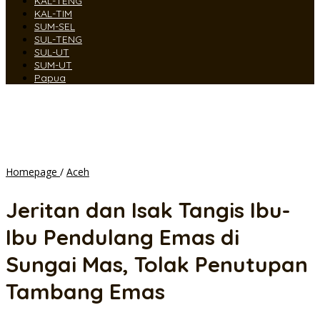
KAL-TENG
KAL-TIM
SUM-SEL
SUL-TENG
SUL-UT
SUM-UT
Papua
Jeritan
Homepage
/
Aceh
dan
Isak
Jeritan dan Isak Tangis Ibu-
Tangis
Ibu-
Ibu Pendulang Emas di
Ibu
Pendulang
Sungai Mas, Tolak Penutupan
Emas
di
Tambang Emas
Sungai
Mas,