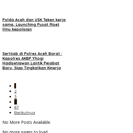
Polda Aceh dan USK Teken kerja
sama, Launching Pusat Riset
Ilmu kepolisian
Sertijab di Polres Aceh Barat :
Kapolres AKBP Yhogi
Hadisetiawan Lantik Pejabat
Baru, Siap Tingkatkan Kinerja
1
2
3
…
87
Berikutnya
No More Posts Available.
No more pages to load.