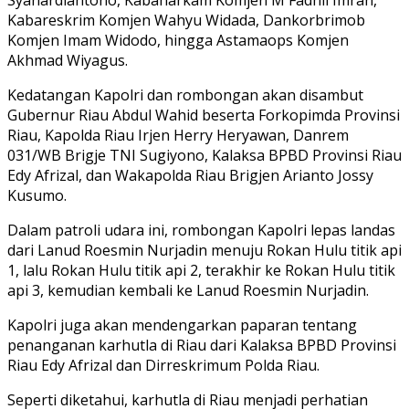
Syahardiantono, Kabaharkam Komjen M Fadhil Imran,
Kabareskrim Komjen Wahyu Widada, Dankorbrimob
Komjen Imam Widodo, hingga Astamaops Komjen
Akhmad Wiyagus.
Kedatangan Kapolri dan rombongan akan disambut
Gubernur Riau Abdul Wahid beserta Forkopimda Provinsi
Riau, Kapolda Riau Irjen Herry Heryawan, Danrem
031/WB Brigje TNI Sugiyono, Kalaksa BPBD Provinsi Riau
Edy Afrizal, dan Wakapolda Riau Brigjen Arianto Jossy
Kusumo.
Dalam patroli udara ini, rombongan Kapolri lepas landas
dari Lanud Roesmin Nurjadin menuju Rokan Hulu titik api
1, lalu Rokan Hulu titik api 2, terakhir ke Rokan Hulu titik
api 3, kemudian kembali ke Lanud Roesmin Nurjadin.
Kapolri juga akan mendengarkan paparan tentang
penanganan karhutla di Riau dari Kalaksa BPBD Provinsi
Riau Edy Afrizal dan Dirreskrimum Polda Riau.
Seperti diketahui, karhutla di Riau menjadi perhatian