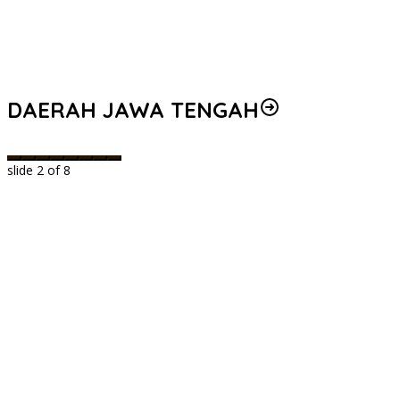
A
DAERAH JAWA TENGAH
slide
2
of 8