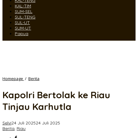
KAL-TENG
KAL-TIM
SUM-SEL
SUL-TENG
SUL-UT
SUM-UT
Papua
Kapolri
Homepage
/
Berita
Bertolak
ke
Kapolri Bertolak ke Riau
Riau
Tinjau
Tinjau Karhutla
Karhutla
Selvi
24 Juli 2025
24 Juli 2025
Berita
,
Riau