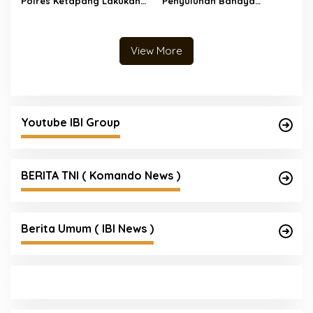
Polres Ketapang Lakukan
Penyuluhan Bahaya
Pengamanan SPBU,
Narkoba dan Kenakalan
Antisipasi Pengisian BBM
Remaja kepada Siswa Baru
Berulang
SMKN 1 Sokan
View More
Youtube IBI Group
BERITA TNI ( Komando News )
Berita Umum ( IBI News )