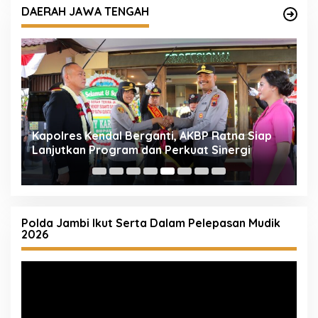
DAERAH JAWA TENGAH
Kapolres Kendal Berganti, AKBP Ratna Siap
R
Lanjutkan Program dan Perkuat Sinergi
A
K
Polda Jambi Ikut Serta Dalam Pelepasan Mudik
2026
Pemutar
Video