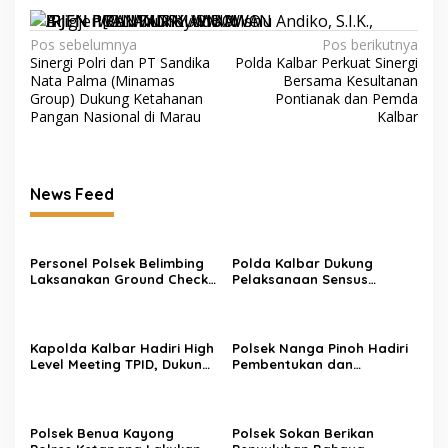
Navigasi
Pos sebelumnya
Pos berikutnya
Sinergi Polri dan PT Sandika
Polda Kalbar Perkuat Sinergi
pos
Nata Palma (Minamas
Bersama Kesultanan
Group) Dukung Ketahanan
Pontianak dan Pemda
Pangan Nasional di Marau
Kalbar
News Feed
Personel Polsek Belimbing
Polda Kalbar Dukung
Laksanakan Ground Check
Pelaksanaan Sensus
dan Verifikasi Hotspot di
Ekonomi 2026 untuk
Desa Langan
Penguatan Data
Perekonomian Daerah
Kapolda Kalbar Hadiri High
Polsek Nanga Pinoh Hadiri
Level Meeting TPID, Dukung
Pembentukan dan
Pengendalian Inflasi dan
Pelatihan Masyarakat
Stabilitas Kamtibmas
Peduli Api Desa Semadin
Lengkong
Polsek Benua Kayong
Polsek Sokan Berikan