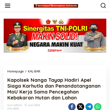
Lewati
ke
konten
Kapolsek
Homepage
/
KAL-BAR
Nanga
Kapolsek Nanga Tayap Hadiri Apel
Tayap
Hadiri
Siaga Karhutla dan Penandatanganan
Apel
MoU Kerja Sama Pencegahan
Siaga
Kebakaran Hutan dan Lahan
Karhutla
dan
Gun Admin
12 Juni 2026
Penandatanganan
KAL-BAR