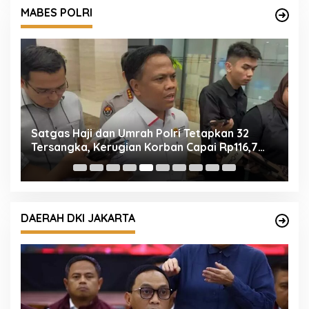
am
MABES POLRI
Satgas Haji dan Umrah Polri Tetapkan 32
E
Tersangka, Kerugian Korban Capai Rp116,7
M
Miliar
n
DAERAH DKI JAKARTA