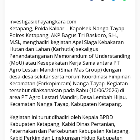
MoU
Kerja
Sama
Pencegahan
investigasibhayangkara.com
Kebakaran
Ketapang, Polda Kalbar – Kapolsek Nanga Tayap
Hutan
Polres Ketapang, AKP Bagus Tri Baskoro, S.H.,
dan
Lahan
M.Si., menghadiri kegiatan Apel Siaga Kebakaran
Hutan dan Lahan (Karhutla) sekaligus
Penandatanganan Memorandum of Understanding
(MoU) atau Kesepakatan Kerja Sama antara PT
Agro Lestari Mandiri (Sinar Mas Group) dengan
desa-desa sekitar serta Forum Koordinasi Pimpinan
Kecamatan (Forkopimcam) Nanga Tayap. Kegiatan
tersebut dilaksanakan pada Rabu (10/06/2026) di
area PT Agro Lestari Mandiri, Desa Lembah Hijau,
Kecamatan Nanga Tayap, Kabupaten Ketapang.
Kegiatan ini turut dihadiri oleh Kepala BPBD
Kabupaten Ketapang, Kabid Dinas Pertanian,
Peternakan dan Perkebunan Kabupaten Ketapang,
Kabid Perkim dan Lingkungan Hidup Kabupaten