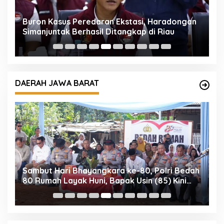
Buron Kasus Peredaran Ekstasi, Haradongan
K
Simanjuntak Berhasil Ditangkap di Riau
A
g
o
DAERAH JAWA BARAT
Sambut Hari Bhayangkara ke-80, Polri Bedah
K
80 Rumah Layak Huni, Bapak Usin (85) Kini
T
Miliki Rumah Baru Berpanel Surya
8