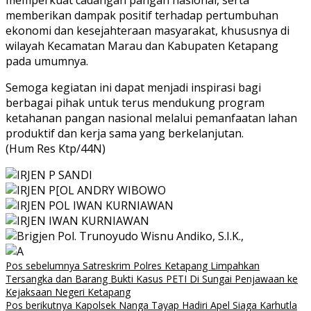
memperkuat cadangan pangan nasional, serta
memberikan dampak positif terhadap pertumbuhan
ekonomi dan kesejahteraan masyarakat, khususnya di
wilayah Kecamatan Marau dan Kabupaten Ketapang
pada umumnya.
Semoga kegiatan ini dapat menjadi inspirasi bagi
berbagai pihak untuk terus mendukung program
ketahanan pangan nasional melalui pemanfaatan lahan
produktif dan kerja sama yang berkelanjutan.
(Hum Res Ktp/44N)
Navigasi
Pos sebelumnya
Satreskrim Polres Ketapang Limpahkan
Tersangka dan Barang Bukti Kasus PETI Di Sungai Penjawaan ke
pos
Kejaksaan Negeri Ketapang
Pos berikutnya
Kapolsek Nanga Tayap Hadiri Apel Siaga Karhutla