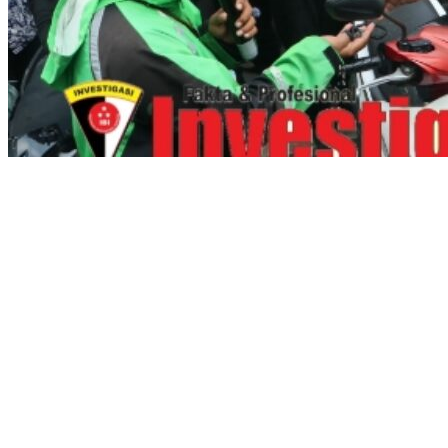
Polda Metro Jaya Kembalikan 67 Kendaraan kepada Pemilik
yang Sah
Buron Kasus Peredaran Ekstasi, Haradongan Simanjuntak
Berhasil Ditangkap di Riau
Korlantas Polri: Jangan Percaya Hoaks Polisi Akan Denda Rp
250 Ribu untuk Ban Gundul
Wartawan Di Intimidasi Ketika Sosial Kontrol Terkait Obat Keras
Terlarang Daftar G Di Wilayah Hukum Polsek Kalideres
Wartawan Di Intimidasi Ketika Sosial Kontrol Terkait Obat Keras
Terlarang Daftar G Di Wilayah Hukum Polsek Kalideres