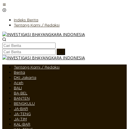
Lewati
ke
konten
Indeks Berita
Tentang Kami / Redaksi
Tentang Kami / Redaksi
Berita
DKI Jakarta
Aceh
BALI
BA-BEL
BANTEN
BENGKULU
JA-BAR
JA-TENG
JA-TIM
KAL-BAR