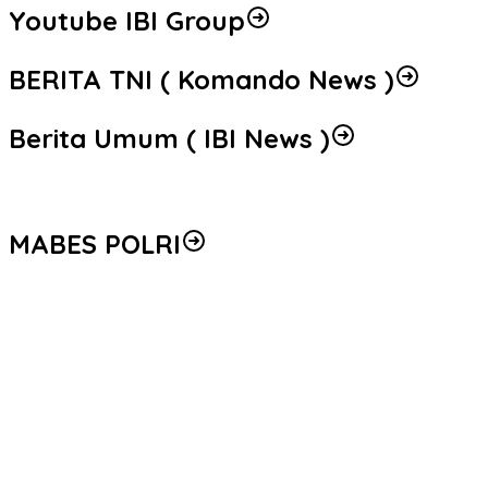
Youtube IBI Group
BERITA TNI ( Komando News )
Berita Umum ( IBI News )
MABES POLRI
Peredaran 86,4 Kg Sabu dan 5.171 Butir Ekstasi Berhasil
Diungkap, Bareskrim Polri Amankan Enam Tersangka
Seleksi Taruna Akpol Masuk Tahap Akhir, Wakapolri Pimpin
Pemeriksaan Penampilan 404 Catar
Mengenal Brigjen Pol. Drs. Ahmad Musthofa Kamal, S.H., Perwira
Humas Berpengalaman dengan Rekam Jejak Pengabdian dari
Aceh hingga Mabes Polri