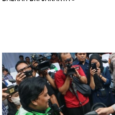
Polri Kerahkan 372 Taruna Akpol Dampingi Siswa di 73 Sekolah
Rakyat Bersama Taruna Akademi TNI
Hadapi Ancaman Love Scamming Era Digital Polri Gelar Dialog
Penguatan Internal
Wakapolri: Bergabungnya Irjen Pol. Susilo Teguh Raharjo ke
UBISA Perkuat Jejaring Nasional Pusat Studi Kepolisian