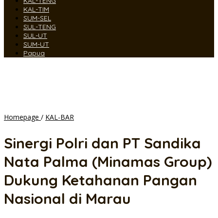
KAL-TENG
KAL-TIM
SUM-SEL
SUL-TENG
SUL-UT
SUM-UT
Papua
Sinergi
Homepage
/
KAL-BAR
Polri
dan
Sinergi Polri dan PT Sandika
PT
Sandika
Nata Palma (Minamas Group)
Nata
Palma
Dukung Ketahanan Pangan
(Minamas
Group)
Nasional di Marau
Dukung
Ketahanan