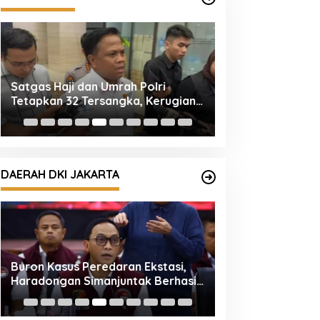
Satgas Haji dan Umrah Polri
Empat Tersangk
Tetapkan 32 Tersangka, Kerugian
Mengandung Eto
Korban Capai Rp116,7 Miliar
Diamankan
DAERAH DKI JAKARTA
Buron Kasus Peredaran Ekstasi,
Korlantas Polri:
Haradongan Simanjuntak Berhasil
Hoaks Polisi Ak
Ditangkap di Riau
Ribu untuk Ban G