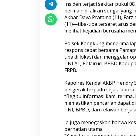
Pemeriksaan Penampilan 404
Insiden terjadi sekitar pukul 
Catar
bermain di aliran sungai yang
Akbar Dava Pratama (11), Farzi
(11)—tiba-tiba terseret arus 
melihat kejadian berusaha men
Mengenal Brigjen
Musthofa Kamal, S
Polsek Kangkung menerima lap
Humas Berpenga
respons cepat bersama Pamapta
Rekam Jejak Pen
tiba di lokasi dan menggelar 
Aceh hingga Mabe
TNI AL, Polairud, BPBD Kabupa
Hadapi Ancaman Love Scamming
Wakapolri: Berga
FRPB.
Era Digital Polri Gelar Dialog
Pol. Susilo Teguh
Penguatan Internal
Perkuat Jejaring 
Kapolres Kendal AKBP Hendry 
Studi Kepolisian
bergerak terpadu sejak lapora
“Begitu informasi kami terima
memastikan pencarian dapat di
TNI, BPBD, dan relawan berjala
Ia juga menegaskan bahwa kes
perhatian utama.
“Kami terus mengimbau masyara