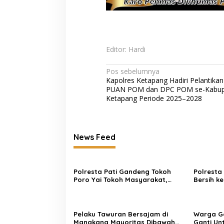
Pelayanan Ramah
Pendampingan H
Editor: Hardi
Navigasi
Pos sebelumnya
Kapolres Ketapang Hadiri Pelantika
pos
PUAN POM dan DPC POM se-Kabup
Ketapang Periode 2025–2028
News Feed
Polresta Pati Gandeng Tokoh
Polresta 
Poro Yai Tokoh Masyarakat,
Bersih k
Pihak Sekolah, Kepala Desa dan
Terdamp
Orang Tua Selesaikan Kasus
Tawuran di Sukolilo
Pelaku Tawuran Bersajam di
Warga G
Mangkang Mayoritas Dibawah
Ganti Un