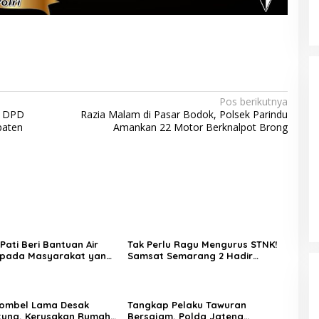
 dan
Umur, Polda Jateng Himbau Orang
umanis
Tua Perkuat Pengawasan Aktifitas
Anak di Malam Hari
Pos berikutnya
n DPD
Razia Malam di Pasar Bodok, Polsek Parindu
aten
Amankan 22 Motor Berknalpot Brong
Pati Beri Bantuan Air
Tak Perlu Ragu Mengurus STNK!
epada Masyarakat yang
Samsat Semarang 2 Hadir
ak Kekeringan
dengan Pelayanan Ramah dan
Pendampingan Humanis
ombel Lama Desak
Tangkap Pelaku Tawuran
tung, Kerusakan Rumah
Bersajam, Polda Jateng