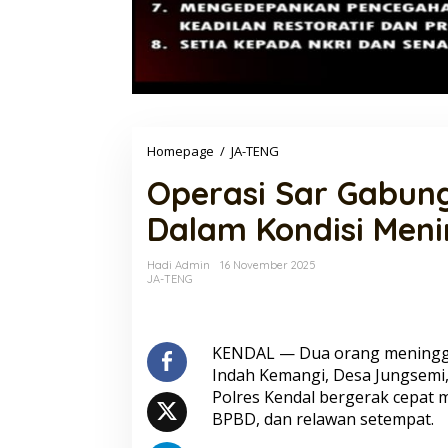
Operasi
Homepage
/
JA-TENG
Sar
Operasi Sar Gabun
Gabungan
Temukan
Dalam Kondisi Meni
Dua
Korban
Dalam
Hadi Admin
16 November 2025
Kondisi
JA-TENG
Meninggal
KENDAL — Dua orang meninggal 
Indah Kemangi, Desa Jungsemi
Polres Kendal bergerak cepat 
Seleksi Taruna Akpol Masuk Tahap
BPBD, dan relawan setempat.
Akhir, Wakapolri Pimpin