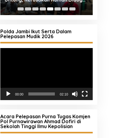
Akibat Proyek PT Pakuwon, FAR
Tindak Tegas K
Siapkan Gugatan Berlapis
Yang Resahkan 
Polda Jambi Ikut Serta Dalam
Pelepasan Mudik 2026
Pemutar
Video
00:00
02:10
Acara Pelepasan Purna Tugas Komjen
Pol Purnawirawan Ahmad Dofiri di
Sekolah Tinggi Ilmu Kepolisian