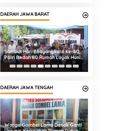
DAERAH JAWA BARAT
Sambut Hari Bhayangkara ke-80,
Kapolres Tasikm
Polri Bedah 80 Rumah Layak Huni,
Ziarah dan Tabur
Bapak Usin (85) Kini Miliki Rumah
Hari Bhayangkar
Baru Berpanel Surya
DAERAH JAWA TENGAH
Warga Gombel Lama Desak Ganti
Tangkap Pelaku 
Untung, Kerusakan Rumah Diduga
Bersajam, Polda