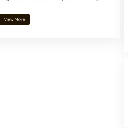
kibat Proyek PT
Komitmen Tindak Tegas
 FAR Siapkan Gugatan
Kelompok Remaja Yang
Resahkan Masyarakat
View More