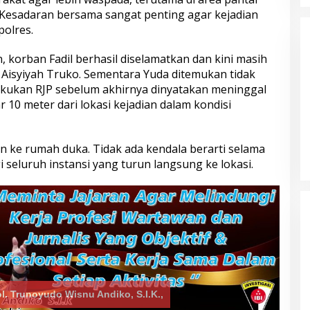
s Tasikmalaya
Sambut Hari Bhayangkara ke-80,
l. Kesadaran bersama sangat penting agar kejadian
elaku Kasus
Puslitbang Polri Salurkan 1.000
polres.
 Propinsi
Paket Sembako Door to Door di
Bogor
korban Fadil berhasil diselamatkan dan kini masih
 Aisyiyah Truko. Sementara Yuda ditemukan tidak
lakukan RJP sebelum akhirnya dinyatakan meninggal
 10 meter dari lokasi kejadian dalam kondisi
n ke rumah duka. Tidak ada kendala berarti selama
 seluruh instansi yang turun langsung ke lokasi.
ol. Trunoyudo Wisnu Andiko, S.I.K.,
engurus STNK!
Pelaku Tawuran Bersajam di
 2 Hadir dengan
Mangkang Mayoritas Dibawah