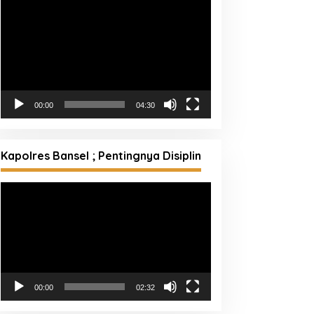
Pemutar
Video
00:00
04:30
Kapolres Bansel ; Pentingnya Disiplin
Pemutar
Video
00:00
02:32