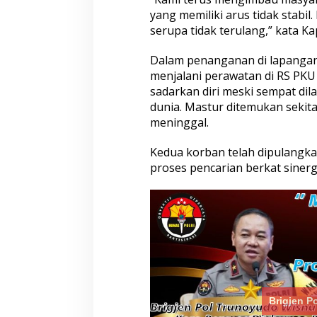
Satreskim Polres Tasikmalaya
Satreskrim Polre
yang memiliki arus tidak stabi
Kota Ungkap Kasus Curanmor,
Kota Amankan 3 P
serupa tidak terulang,” kata Ka
Satu Pelaku Residivis Diamankan
Ganjal ATM Lintas
Dalam penanganan di lapangan, 
menjalani perawatan di RS PKU
sadarkan diri meski sempat di
dunia. Mastur ditemukan sekitar
meninggal.
Kedua korban telah dipulangka
proses pencarian berkat sinergi
Polresta Pati Beri Bantuan Air
Bersih kepada Masyarakat yang
Terdampak Kekeringan
Brigjen P
Tak Perlu Ragu M
Samsat Semarang