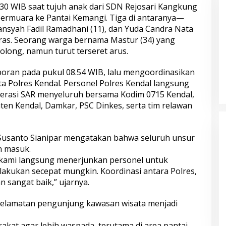
08.30 WIB saat tujuh anak dari SDN Rejosari Kangkung
 bermuara ke Pantai Kemangi. Tiga di antaranya—
ansyah Fadil Ramadhani (11), dan Yuda Candra Nata
deras. Seorang warga bernama Mastur (34) yang
olong, namun turut terseret arus.
 Pol. Drs. Ahmad
Polri Gandeng UPH dan Komdigi
.H., Perwira
Edukasi Mahasiswa Cegah Judi
oran pada pukul 08.54 WIB, lalu mengoordinasikan
laman dengan
Online Lewat Program Polri Goes
 Polres Kendal. Personel Polres Kendal langsung
gabdian dari
to Campus
operasi SAR menyeluruh bersama Kodim 0715 Kendal,
s Polri
ten Kendal, Damkar, PSC Dinkes, serta tim relawan
bungnya Irjen
Polda Metro Jaya Kembalikan 67
 Raharjo ke UBISA
Kendaraan kepada Pemilik yang
Nasional Pusat
Sah
Susanto Sianipar mengatakan bahwa seluruh unsur
n masuk.
, kami langsung menerjunkan personel untuk
lakukan secepat mungkin. Koordinasi antara Polres,
n sangat baik,” ujarnya.
elamatan pengunjung kawasan wisata menjadi
kat agar lebih waspada, terutama di area pantai