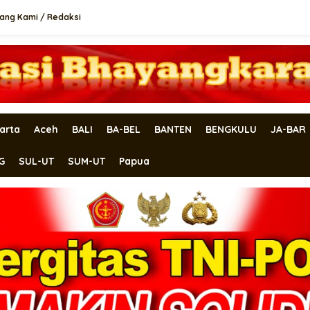
ang Kami / Redaksi
arta
Aceh
BALI
BA-BEL
BANTEN
BENGKULU
JA-BAR
G
SUL-UT
SUM-UT
Papua