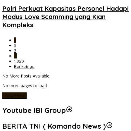
Polri Perkuat Kapasitas Personel Hadapi
Modus Love Scamming yang Kian
Kompleks
1
2
3
…
1,920
Berikutnya
No More Posts Available.
No more pages to load.
View More
Youtube IBI Group
BERITA TNI ( Komando News )