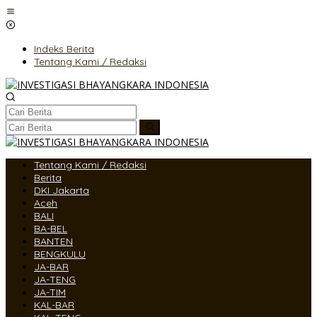
Lewati
ke
konten
Indeks Berita
Tentang Kami / Redaksi
Tentang Kami / Redaksi
Berita
DKI Jakarta
Aceh
BALI
BA-BEL
BANTEN
BENGKULU
JA-BAR
JA-TENG
JA-TIM
KAL-BAR