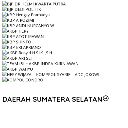
DAERAH SUMATERA SELATAN
Korem 044/Gapo Tingkatkan Kesiapan dan Akuntabilitas Jelang
Audit Itjen TNI