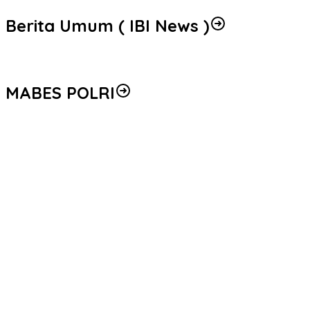
Berita Umum ( IBI News )
MABES POLRI
Peredaran 86,4 Kg Sabu dan 5.171 Butir Ekstasi Berhasil
Diungkap, Bareskrim Polri Amankan Enam Tersangka
Seleksi Taruna Akpol Masuk Tahap Akhir, Wakapolri Pimpin
Pemeriksaan Penampilan 404 Catar
Mengenal Brigjen Pol. Drs. Ahmad Musthofa Kamal, S.H., Perwira
Humas Berpengalaman dengan Rekam Jejak Pengabdian dari
Aceh hingga Mabes Polri
Polri Gandeng UPH dan Komdigi Edukasi Mahasiswa Cegah Judi
Online Lewat Program Polri Goes to Campus