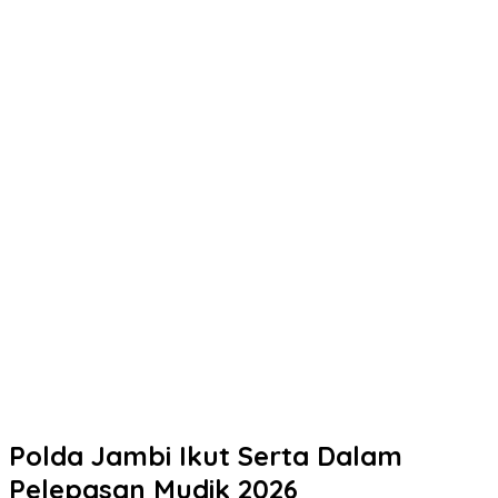
Mengetuk Pintu Langit Lewat Kepedulian: Aksi Spontan
Kapolresta Pati Borong Dagangan Rakyat Kecil
Kurang dari 5 Jam, Polisi Ringkus Terduga Pencuri Motor Hasil
Laporan Call Center 110
Sinergi untuk Indonesia Sehat, Biddokkes Polda Jateng
Gencarkan Deteksi Dini TB Paru Melalui Bakti Indonesia IV
Polres Wonosobo menggelar Apel Gelar Pasukan Antisipasi
Kebakaran Hutan dan Lahan (Karhutla)
Safari Subuh Berjamaah, Kapolresta Pati Ajak Warga Perkuat
Sinergi Jaga Kamtibmas
Polresta Pati Bekali 101 Siswa SMK Negeri 2 Rembang Sebelum
PKL Delapan Bulan di Kapal Perikanan
Kapolres Kendal dan Kejari Sepakat Tingkatkan Sinergi
Penegakan Hukum
Polda Jambi Ikut Serta Dalam
Pelepasan Mudik 2026