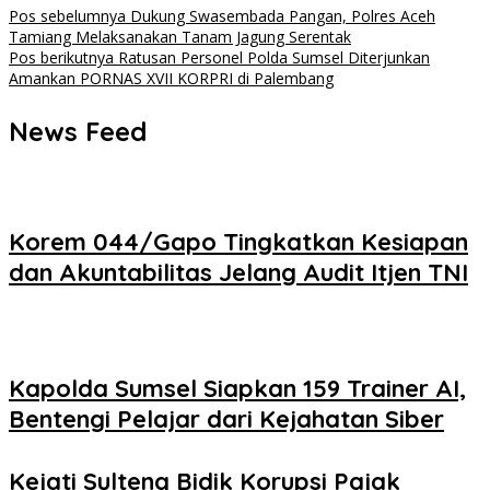
Navigasi
Pos sebelumnya
Dukung Swasembada Pangan, Polres Aceh
Tamiang Melaksanakan Tanam Jagung Serentak
pos
Pos berikutnya
Ratusan Personel Polda Sumsel Diterjunkan
Amankan PORNAS XVII KORPRI di Palembang
News Feed
Korem 044/Gapo Tingkatkan Kesiapan
dan Akuntabilitas Jelang Audit Itjen TNI
Kapolda Sumsel Siapkan 159 Trainer AI,
Bentengi Pelajar dari Kejahatan Siber
Kejati Sulteng Bidik Korupsi Pajak