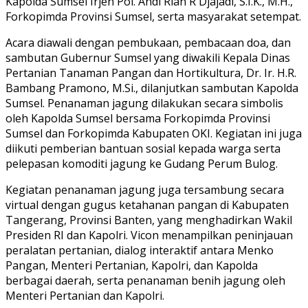
Kapolda Sumsel Irjen Pol. Andi Rian R Djajadi, S.I.K., M.H.,
Forkopimda Provinsi Sumsel, serta masyarakat setempat.
Acara diawali dengan pembukaan, pembacaan doa, dan
sambutan Gubernur Sumsel yang diwakili Kepala Dinas
Pertanian Tanaman Pangan dan Hortikultura, Dr. Ir. H.R.
Bambang Pramono, M.Si., dilanjutkan sambutan Kapolda
Sumsel. Penanaman jagung dilakukan secara simbolis
oleh Kapolda Sumsel bersama Forkopimda Provinsi
Sumsel dan Forkopimda Kabupaten OKI. Kegiatan ini juga
diikuti pemberian bantuan sosial kepada warga serta
pelepasan komoditi jagung ke Gudang Perum Bulog.
Kegiatan penanaman jagung juga tersambung secara
virtual dengan gugus ketahanan pangan di Kabupaten
Tangerang, Provinsi Banten, yang menghadirkan Wakil
Presiden RI dan Kapolri. Vicon menampilkan peninjauan
peralatan pertanian, dialog interaktif antara Menko
Pangan, Menteri Pertanian, Kapolri, dan Kapolda
berbagai daerah, serta penanaman benih jagung oleh
Menteri Pertanian dan Kapolri.