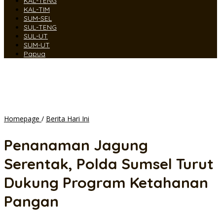
KAL-TENG
KAL-TIM
SUM-SEL
SUL-TENG
SUL-UT
SUM-UT
Papua
Penanaman
Homepage
/
Berita Hari Ini
Jagung
Serentak,
Penanaman Jagung
Polda
Sumsel
Serentak, Polda Sumsel Turut
Turut
Dukung
Dukung Program Ketahanan
Program
Ketahanan
Pangan
Pangan