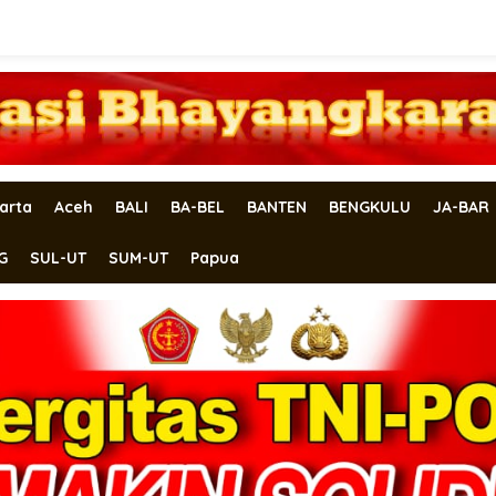
arta
Aceh
BALI
BA-BEL
BANTEN
BENGKULU
JA-BAR
G
SUL-UT
SUM-UT
Papua