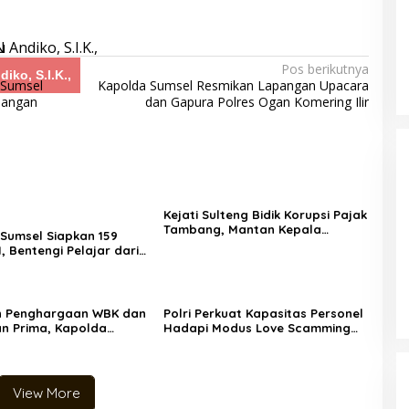
Pos berikutnya
iko, S.I.K.,
 Sumsel
Kapolda Sumsel Resmikan Lapangan Upacara
Pangan
dan Gapura Polres Ogan Komering Ilir
Kejati Sulteng Bidik Korupsi Pajak
Tambang, Mantan Kepala
Sumsel Siapkan 159
Bapenda Donggala Resmi
I, Bentengi Pelajar dari
Tersangka
n Siber
n Penghargaan WBK dan
Polri Perkuat Kapasitas Personel
n Prima, Kapolda
Hadapi Modus Love Scamming
ekankan Perkuat
yang Kian Kompleks
n Publik
View More