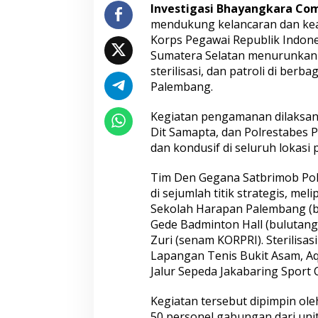
Investigasi Bhayangkara C
mendukung kelancaran dan kea
Korps Pegawai Republik Indone
Sumatera Selatan menurunkan
sterilisasi, dan patroli di ber
Palembang.
Kegiatan pengamanan dilaksana
Dit Samapta, dan Polrestabes 
dan kondusif di seluruh lokasi 
Tim Den Gegana Satbrimob Pold
di sejumlah titik strategis, mel
Sekolah Harapan Palembang (ba
Gede Badminton Hall (bulutangk
Zuri (senam KORPRI). Sterilisa
Lapangan Tenis Bukit Asam, A
Jalur Sepeda Jakabaring Sport Ci
Kegiatan tersebut dipimpin ole
50 personel gabungan dari uni