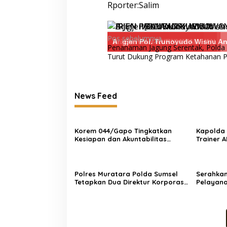
Rporter:Salim
Navigasi
Pos sebelumnya
IRJEN P SANDI
IRJEN P[OL ANDRY WIBOWO
IRJEN POL IWAN KURNIAWAN
IRJEN IWAN KURNIAWAN
Brigjen Pol. Trunoyudo Wisnu And
A
Penanaman Jagung Serentak, Polda
pos
Turut Dukung Program Ketahanan 
News Feed
Korem 044/Gapo Tingkatkan
Kapolda 
Kesiapan dan Akuntabilitas
Trainer A
Jelang Audit Itjen TNI
Kejahata
Polres Muratara Polda Sumsel
Serahka
Tetapkan Dua Direktur Korporasi
Pelayana
sebagai Tersangka Tragedi Maut
Sumsel T
Bus ALS
Pelayana