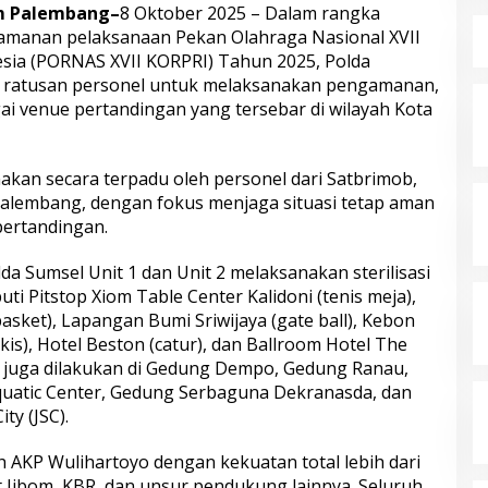
om Palembang–
8 Oktober 2025 – Dalam rangka
manan pelaksanaan Pekan Olahraga Nasional XVII
sia (PORNAS XVII KORPRI) Tahun 2025, Polda
 ratusan personel untuk melaksanakan pengamanan,
bagai venue pertandingan yang tersebar di wilayah Kota
kan secara terpadu oleh personel dari Satbrimob,
Palembang, dengan fokus menjaga situasi tetap aman
pertandingan.
a Sumsel Unit 1 dan Unit 2 melaksanakan sterilisasi
iputi Pitstop Xiom Table Center Kalidoni (tenis meja),
sket), Lapangan Bumi Sriwijaya (gate ball), Kebon
is), Hotel Beston (catur), dan Ballroom Hotel The
si juga dilakukan di Gedung Dempo, Gedung Ranau,
quatic Center, Gedung Serbaguna Dekranasda, dan
ty (JSC).
h AKP Wulihartoyo dengan kekuatan total lebih dari
t Jibom, KBR, dan unsur pendukung lainnya. Seluruh