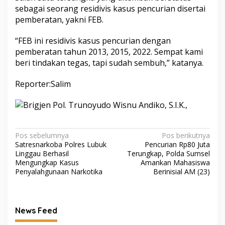
sebagai seorang residivis kasus pencurian disertai
pemberatan, yakni FEB.
“FEB ini residivis kasus pencurian dengan
pemberatan tahun 2013, 2015, 2022. Sempat kami
beri tindakan tegas, tapi sudah sembuh,” katanya.
Reporter:Salim
Navigasi
Pos sebelumnya
Pos berikutnya
Satresnarkoba Polres Lubuk
Pencurian Rp80 Juta
pos
Linggau Berhasil
Terungkap, Polda Sumsel
Mengungkap Kasus
Amankan Mahasiswa
Penyalahgunaan Narkotika
Berinisial AM (23)
News Feed