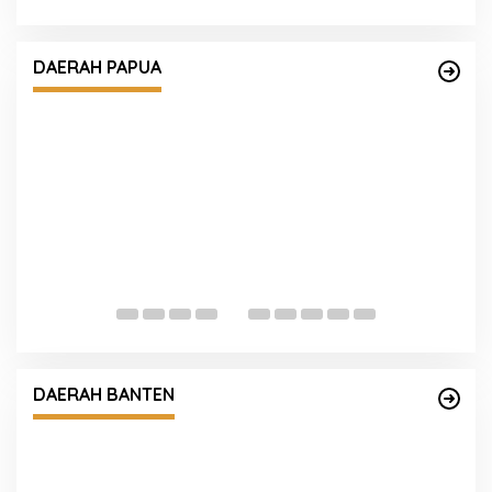
elamatan, Sat
wa Kesadaran
DAERAH PAPUA
Sat Lantas Polresta Edukasi Peng
Dengan Berikan Himbauan Tertib B
Lintas.
kan Peredaran 92 Kg Ganja
edan, 2 Orang Ditangkap
DAERAH BANTEN