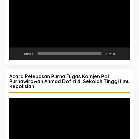
Video
00:00
02:10
Acara Pelepasan Purna Tugas Komjen Pol
Purnawirawan Ahmad Dofiri di Sekolah Tinggi Ilmu
Kepolisian
Pemutar
Video