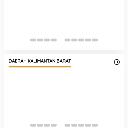
Penyambutan AKBP Indra Feri Dalimunthe
Melalui Pedang Pora dan Tarian Sikapor Sirih
Desa
DAERAH KALIMANTAN BARAT
Polda Kalbar Dukung Pelaksanaan Sensus
Ekonomi 2026 untuk Penguatan Data
Perekonomian Daerah