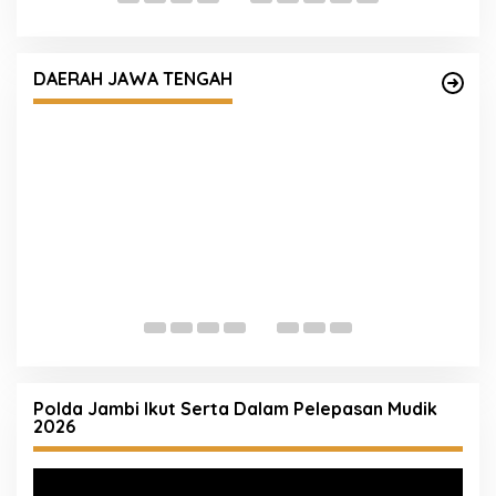
da
DAERAH JAWA TENGAH
Tak Perlu Ragu Mengurus STNK! Samsat
Semarang 2 Hadir dengan Pelayanan Ramah
M
dan Pendampingan Humanis
A
Polda Jambi Ikut Serta Dalam Pelepasan Mudik
2026
Pemutar