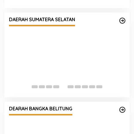
nan
DAERAH SUMATERA SELATAN
Kapolda Sumsel Instruksikan Ground Checking
Masif, Korporasi Pembakar Lahan Akan
Ditindak Tegas
DEARAH BANGKA BELITUNG