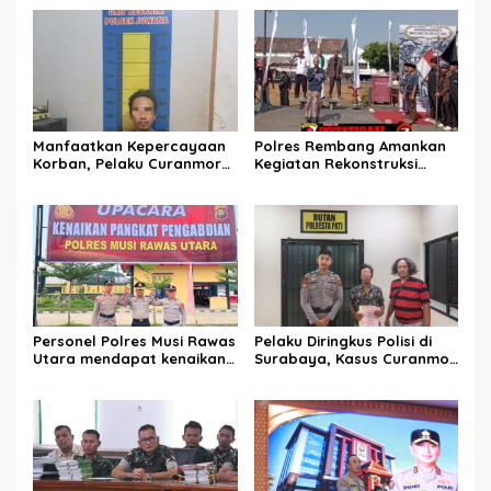
Manfaatkan Kepercayaan
Polres Rembang Amankan
Korban, Pelaku Curanmor
Kegiatan Rekonstruksi
Juwana Dibekuk Polisi di
Budaya “Sumpah Setia
Surabaya
Perang Lasem 1750”,
Berlangsung Aman dan
Kondusif
Personel Polres Musi Rawas
Pelaku Diringkus Polisi di
Utara mendapat kenaikan
Surabaya, Kasus Curanmor
pangkat pengabdian, yakni
di Juwana
Kabag Perencanaan yang
kini berpangkat Kompol,
naik setingkat dari AKBP.