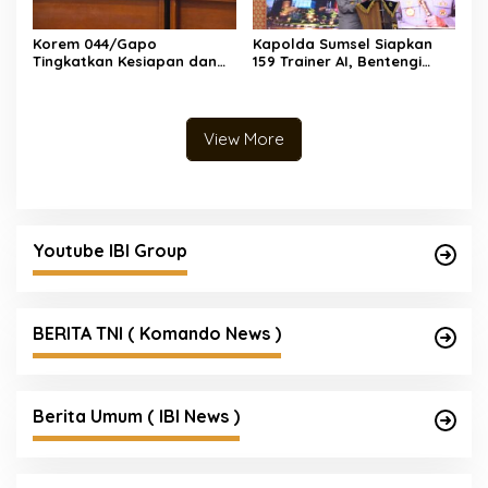
Korem 044/Gapo
Kapolda Sumsel Siapkan
Tingkatkan Kesiapan dan
159 Trainer AI, Bentengi
Akuntabilitas Jelang Audit
Pelajar dari Kejahatan
Itjen TNI
Siber
View More
Youtube IBI Group
BERITA TNI ( Komando News )
Berita Umum ( IBI News )