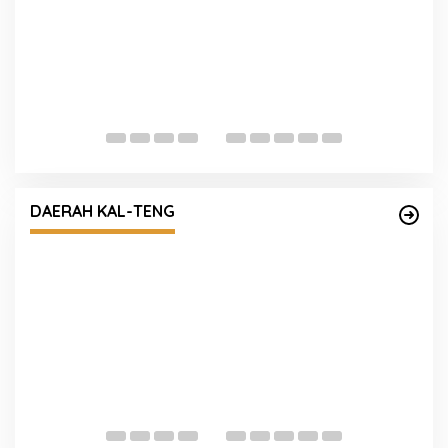
Densus 88 AT Polri Gelar Vaksin
Bakesbangpol 38 Provinsi, di Mala
arakat Kibarkan
-81 RI
DAERAH KAL-TENG
Polda Kalteng Ajak Masyarakat D
Memohon Turunnya Hujan