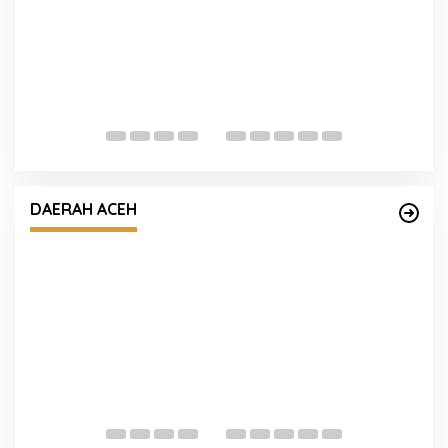
Polda Banten Ajak Masya
Bendera Merah Putih, S
Kemerdekaan Republik I
i pertama sekolah Bupati
antar anak yatim kesekolah
DAERAH ACEH
Tim pencaharian Nelayan h
sudah ditemukan dengan 