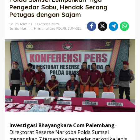
Tiga
Pengedar Sabu, Hendak Serang
Pengedar
Petugas dengan Sajam
Sabu,
Hendak
Salim Admin1
1 Oktober 2025
Serang
Berita Hari Ini
,
Kriminalitas
,
POLRI
,
SUM-SEL
Petugas
dengan
Sajam
Investigasi Bhayangkara Com Palembang–
Direktorat Reserse Narkoba Polda Sumsel
menangkap 7 tersangka pengedar narkotika jenis