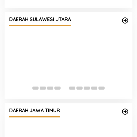
olres
laturahmi
DAERAH SULAWESI UTARA
Kapolres Kotamobagu Pastikan
Kesiapsiagaan Personel, Cek Langsung P
Penjagaan hingga Tinjau Primkopol
dan OKP Perkuat
 Daerah
DAERAH JAWA TIMUR