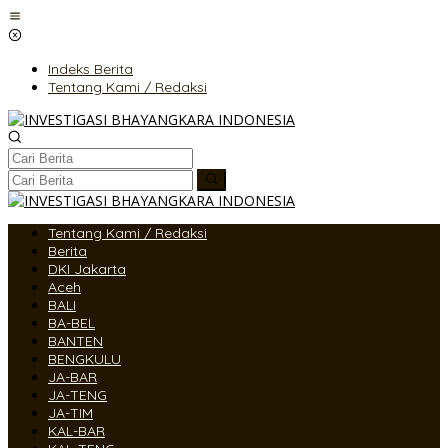
Lewati
ke
konten
Indeks Berita
Tentang Kami / Redaksi
Tentang Kami / Redaksi
Berita
DKI Jakarta
Aceh
BALI
BA-BEL
BANTEN
BENGKULU
JA-BAR
JA-TENG
JA-TIM
KAL-BAR