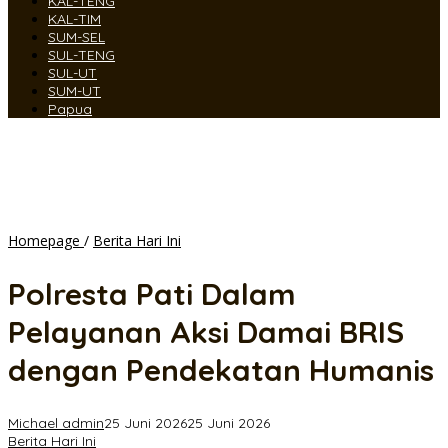
KAL-TENG
KAL-TIM
SUM-SEL
SUL-TENG
SUL-UT
SUM-UT
Papua
Polresta
Homepage
/
Berita Hari Ini
Pati
Dalam
Polresta Pati Dalam
Pelayanan
Aksi
Pelayanan Aksi Damai BRIS
Damai
BRIS
dengan Pendekatan Humanis
dengan
Pendekatan
Humanis
Michael admin
25 Juni 2026
25 Juni 2026
Berita Hari Ini