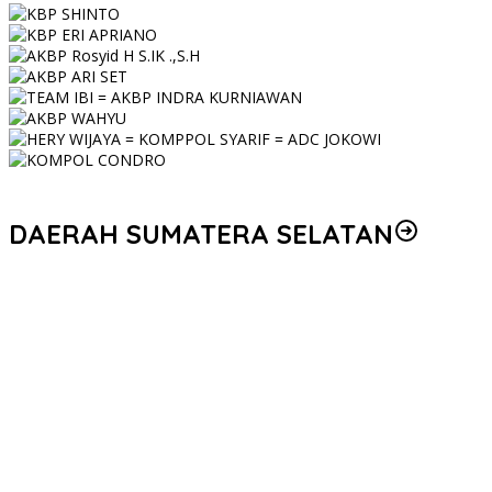
DAERAH SUMATERA SELATAN
Personel Polres Musi Rawas Utara mendapat kenaikan pangkat
pengabdian, yakni Kabag Perencanaan yang kini berpangkat
Kompol, naik setingkat dari AKBP.
Korem 044/Gapo Tingkatkan Kesiapan dan Akuntabilitas Jelang
Audit Itjen TNI
Kapolda Sumsel Siapkan 159 Trainer AI, Bentengi Pelajar dari
Kejahatan Siber