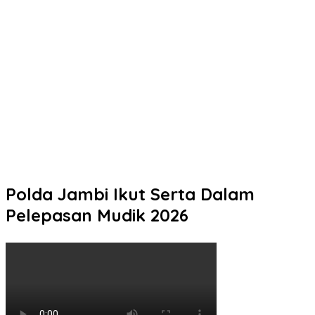
Terdampak Kekeringan
Tak Perlu Ragu Mengurus STNK! Samsat Semarang 2 Hadir
dengan Pelayanan Ramah dan Pendampingan Humanis
Pelaku Tawuran Bersajam di Mangkang Mayoritas Dibawah
Umur, Polda Jateng Himbau Orang Tua Perkuat Pengawasan
Aktifitas Anak di Malam Hari
Warga Gombel Lama Desak Ganti Untung, Kerusakan Rumah
Diduga Akibat Proyek PT Pakuwon, FAR Siapkan Gugatan
Berlapis
Polda Jambi Ikut Serta Dalam
Pelepasan Mudik 2026