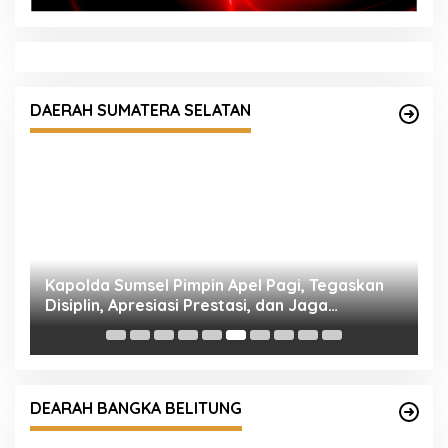
DAERAH SUMATERA SELATAN
ng
Kapolda Sumsel Pimpin Apel Pagi, Tegaskan
R
Disiplin, Apresiasi Prestasi, dan Jaga
P
Kesehatan
DEARAH BANGKA BELITUNG