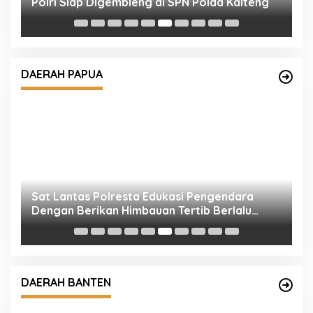
Polri Siap Digembleng di SPN Polda Kalteng
K
R
DAERAH PAPUA
Sat Lantas Polresta Edukasi Pengendara
F
Dengan Berikan Himbauan Tertib Berlalu
P
Lintas.
M
DAERAH BANTEN