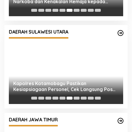
Narkoba dan Kenakalan Remaja kepada
S
Siswa Baru SMKN 1 Sokan
P
DAERAH SULAWESI UTARA
Kapolres Kotamobagu Pastikan
P
Kesiapsiagaan Personel, Cek Langsung Pos
S
Penjagaan hingga Tinjau Primkopol
B
DAERAH JAWA TIMUR