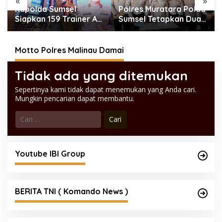
«
»
n
Kapolda Sumsel
Polres Muratara Polda
Siapkan 159 Trainer AI,
Sumsel Tetapkan Dua
Bentengi Pelajar dari
Direktur Korporasi
Kejahatan Siber
sebagai Tersangka
Tragedi Maut Bus ALS
Motto Polres Malinau Damai
Tidak ada yang ditemukan
Sepertinya kami tidak dapat menemukan yang Anda cari.
Mungkin pencarian dapat membantu.
Cari
untuk:
Youtube IBI Group
BERITA TNI ( Komando News )