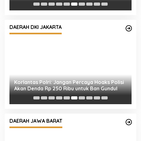
K
DAERAH DKI JAKARTA
n
Korlantas Polri: Jangan Percaya Hoaks Polisi
W
Akan Denda Rp 250 Ribu untuk Ban Gundul
T
W
DAERAH JAWA BARAT