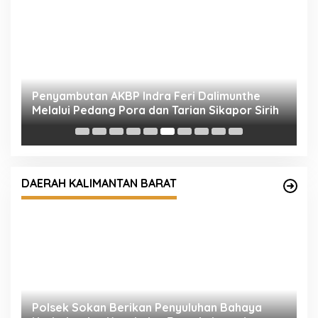
Penyambutan AKBP Indra Feri Dalimunthe
K
Melalui Pedang Pora dan Tarian Sikapor Sirih
H
DAERAH KALIMANTAN BARAT
Polsek Sokan Berikan Penyuluhan Bahaya
C