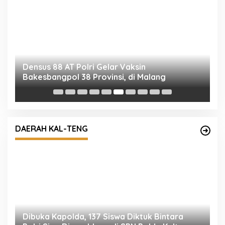
Densus 88 AT Polri Gelar Vaksin
P
Bakesbangpol 38 Provinsi, di Malang
T
DAERAH KAL-TENG
Dibuka Kapolda, 137 Siswa Diktuk Bintara
S