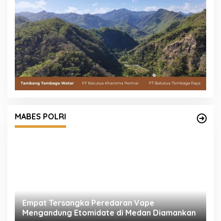
MABES POLRI
Empat Tersangka Peredaran Vape
K
Mengandung Etomidate di Medan Diamankan
P