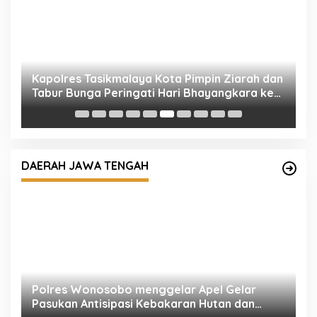
ah
Kapolres Tasikmalaya Kota Pimpin Ziarah dan
M
Tabur Bunga Peringati Hari Bhayangkara ke-
T
80
T
DAERAH JAWA TENGAH
Polres Wonosobo menggelar Apel Gelar
S
ru
Pasukan Antisipasi Kebakaran Hutan dan
W