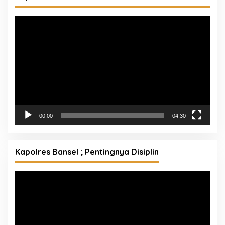
Pemutar
Video
00:00
04:30
Kapolres Bansel ; Pentingnya Disiplin
Pemutar
Video