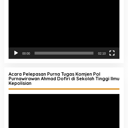
Pemutar
Video
00:00
02:10
Acara Pelepasan Purna Tugas Komjen Pol
Purnawirawan Ahmad Dofiri di Sekolah Tinggi Ilmu
Kepolisian
Pemutar
Video