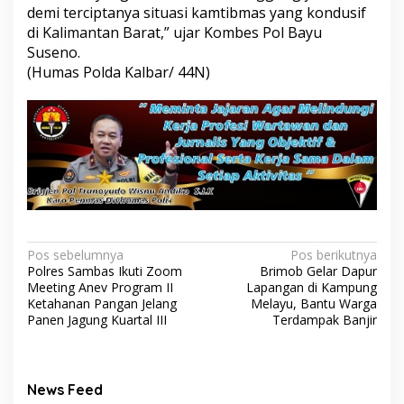
demi terciptanya situasi kamtibmas yang kondusif
di Kalimantan Barat,” ujar Kombes Pol Bayu
Suseno.
(Humas Polda Kalbar/ 44N)
Navigasi
Pos sebelumnya
Pos berikutnya
Polres Sambas Ikuti Zoom
Brimob Gelar Dapur
pos
Meeting Anev Program II
Lapangan di Kampung
Ketahanan Pangan Jelang
Melayu, Bantu Warga
Panen Jagung Kuartal III
Terdampak Banjir