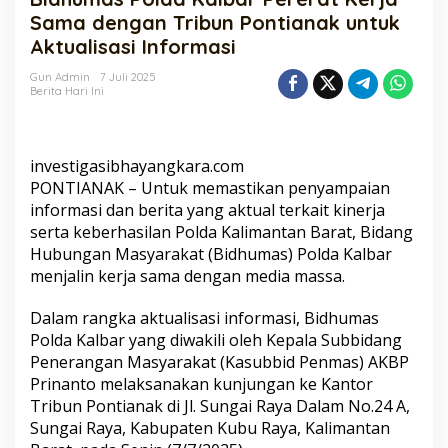
Pererat
Sama dengan Tribun Pontianak untuk
Kerja
Aktualisasi Informasi
Sama
dengan
Gun Admin
7 Juli 2025
Tribun
Berita Hari Ini
Pontianak
untuk
Aktualisasi
Informasi
investigasibhayangkara.com
PONTIANAK – Untuk memastikan penyampaian
informasi dan berita yang aktual terkait kinerja
serta keberhasilan Polda Kalimantan Barat, Bidang
Hubungan Masyarakat (Bidhumas) Polda Kalbar
menjalin kerja sama dengan media massa.
Dalam rangka aktualisasi informasi, Bidhumas
Polda Kalbar yang diwakili oleh Kepala Subbidang
Penerangan Masyarakat (Kasubbid Penmas) AKBP
Prinanto melaksanakan kunjungan ke Kantor
Tribun Pontianak di Jl. Sungai Raya Dalam No.24 A,
Sungai Raya, Kabupaten Kubu Raya, Kalimantan