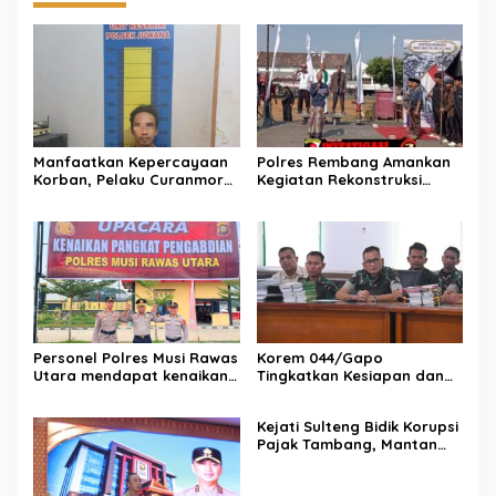
News Feed
Manfaatkan Kepercayaan
Polres Rembang Amankan
Korban, Pelaku Curanmor
Kegiatan Rekonstruksi
Juwana Dibekuk Polisi di
Budaya “Sumpah Setia
Surabaya
Perang Lasem 1750”,
Berlangsung Aman dan
Kondusif
Personel Polres Musi Rawas
Korem 044/Gapo
Utara mendapat kenaikan
Tingkatkan Kesiapan dan
pangkat pengabdian, yakni
Akuntabilitas Jelang Audit
Kabag Perencanaan yang
Itjen TNI
Kejati Sulteng Bidik Korupsi
kini berpangkat Kompol,
Pajak Tambang, Mantan
naik setingkat dari AKBP.
Kepala Bapenda Donggala