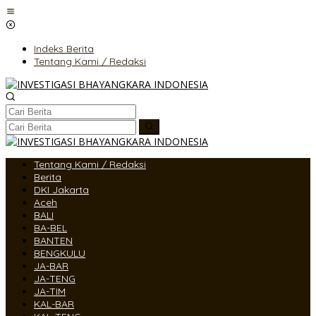
Lewati
ke
konten
Indeks Berita
Tentang Kami / Redaksi
Tentang Kami / Redaksi
Berita
DKI Jakarta
Aceh
BALI
BA-BEL
BANTEN
BENGKULU
JA-BAR
JA-TENG
JA-TIM
KAL-BAR