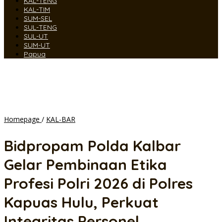
KAL-TENG
KAL-TIM
SUM-SEL
SUL-TENG
SUL-UT
SUM-UT
Papua
Bidpropam
Homepage
/
KAL-BAR
Polda
Kalbar
Bidpropam Polda Kalbar
Gelar
Pembinaan
Gelar Pembinaan Etika
Etika
Profesi
Profesi Polri 2026 di Polres
Polri
2026
Kapuas Hulu, Perkuat
di
Polres
Integritas Personel