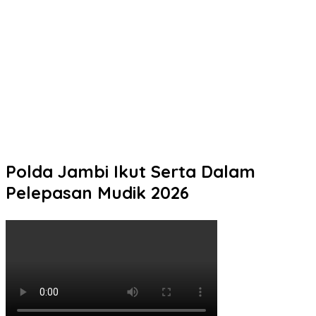
Datang Tanpa Khawatir, Pulang Membawa Kepuasan!
Pelayanan Humanis Samsat Semarang 2 Siap Melayani Anda
Momen Keakraban Kapolresta Pati dan Ketua Bhayangkari Saat
Berbagi Ceria di TK Kemala Bhayangkari
Mengetuk Pintu Langit Lewat Kepedulian: Aksi Spontan
Kapolresta Pati Borong Dagangan Rakyat Kecil
Kurang dari 5 Jam, Polisi Ringkus Terduga Pencuri Motor Hasil
Laporan Call Center 110
Polda Jambi Ikut Serta Dalam
Pelepasan Mudik 2026