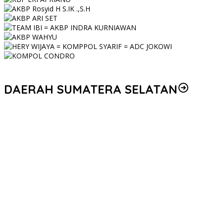
DAERAH SUMATERA SELATAN
Personel Polres Musi Rawas Utara mendapat kenaikan pangkat
pengabdian, yakni Kabag Perencanaan yang kini berpangkat
Kompol, naik setingkat dari AKBP.
Korem 044/Gapo Tingkatkan Kesiapan dan Akuntabilitas Jelang
Audit Itjen TNI
Kapolda Sumsel Siapkan 159 Trainer AI, Bentengi Pelajar dari
Kejahatan Siber
Polres Muratara Polda Sumsel Tetapkan Dua Direktur Korporasi