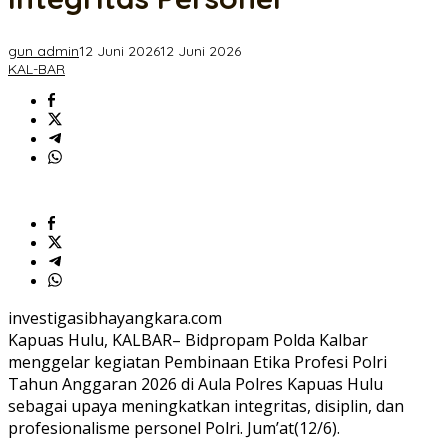
Kapuas
Hulu,
Perkuat
gun admin
12 Juni 2026
12 Juni 2026
Integritas
KAL-BAR
Personel
investigasibhayangkara.com
Kapuas Hulu, KALBAR– Bidpropam Polda Kalbar
menggelar kegiatan Pembinaan Etika Profesi Polri
Tahun Anggaran 2026 di Aula Polres Kapuas Hulu
sebagai upaya meningkatkan integritas, disiplin, dan
profesionalisme personel Polri. Jum’at(12/6).