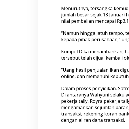
Menurutnya, tersangka kemudi
jumlah besar sejak 13 Januari h
nilai pembelian mencapai Rp3.1
“Namun hingga jatuh tempo, t
Densus 88 AT Polr
kepada pihak perusahaan,” un
Paskibraka Kota
Penguatan Ideolo
Kompol Dika menambahkan, has
Pencegahan IRET
tersebut telah dijual kembali o
“Uang hasil penjualan ikan di
online, dan memenuhi kebutuha
Dalam proses penyidikan, Satre
Di antaranya Wahyuni selaku a
pekerja tally, Royra pekerja tal
mengamankan sejumlah barang 
Datang Tanpa Kha
transaksi, rekening koran bank
Membawa Kepuas
dengan aliran dana transaksi.
Humanis Samsat 
Melayani Anda