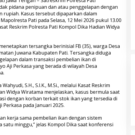
ti Jawa Tengah – Satreskrim Polresta Pati
dak pidana penipuan dan atau penggelapan dengan
an rupiah. Kasus tersebut dipaparkan dalam
 Mapolresta Pati pada Selasa, 12 Mei 2026 pukul 13.00
g Sabu dan 5.171
Seleksi Taruna Akpol Masuk Tahap
asat Reskrim Polresta Pati Kompol Dika Hadian Widya
hasil Diungkap,
Akhir, Wakapolri Pimpin
 Amankan Enam
Pemeriksaan Penampilan 404
Catar
 menetapkan tersangka berinisial FB (35), warga Desa
atan Juwana Kabupaten Pati. Tersangka diduga
elapan dalam transaksi pembelian ikan di
o Aji Perkasa yang berada di wilayah Desa
a.
Wahyudi, S.H., S.I.K., M.Si., melalui Kasat Reskrim
ian Widya Wiratama menjelaskan, kasus bermula saat
i dengan korban terkait stok ikan yang tersedia di
72 Taruna Akpol
Hadapi Ancaman Love Scamming
i Perkasa pada Januari 2025.
i 73 Sekolah
Era Digital Polri Gelar Dialog
Taruna Akademi
Penguatan Internal
n kerja sama pembelian ikan dengan sistem
satu minggu,” jelas Kompol Dika saat konferensi