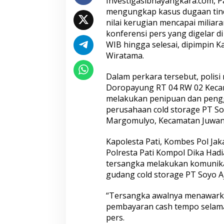
Investigasibhayangkara.com, Pa
mengungkap kasus dugaan tin
nilai kerugian mencapai miliar
konferensi pers yang digelar di
Peredaran 86,4 K
WIB hingga selesai, dipimpin K
Butir Ekstasi Ber
Wiratama.
Bareskrim Polri
Tersangka
Dalam perkara tersebut, polisi
Doropayung RT 04 RW 02 Kecam
melakukan penipuan dan pengg
perusahaan cold storage PT Soy
Margomulyo, Kecamatan Juwan
Kapolesta Pati, Kombes Pol Jaka 
Polresta Pati Kompol Dika Had
tersangka melakukan komunikas
Polri Kerahkan 3
gudang cold storage PT Soyo Aj
Dampingi Siswa d
Rakyat Bersama 
“Tersangka awalnya menawarka
TNI
pembayaran cash tempo selama 
pers.