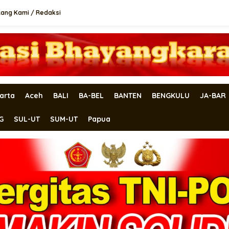
tang Kami / Redaksi
arta
Aceh
BALI
BA-BEL
BANTEN
BENGKULU
JA-BAR
G
SUL-UT
SUM-UT
Papua