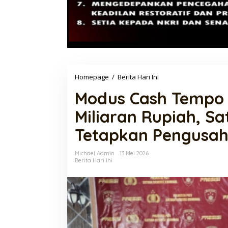
Modus
Homepage
/
Berita Hari Ini
Cash
Modus Cash Tempo 
Tempo
Berujung
Miliaran Rupiah, Sa
Penggelapan
Miliaran
Tetapkan Pengusah
Rupiah,
Satreskrim
Polresta
Michael Admin
13 Mei 2026
Pati
Berita Hari Ini
Tetapkan
Pengusaha
Ikan
Jadi
Tersangka