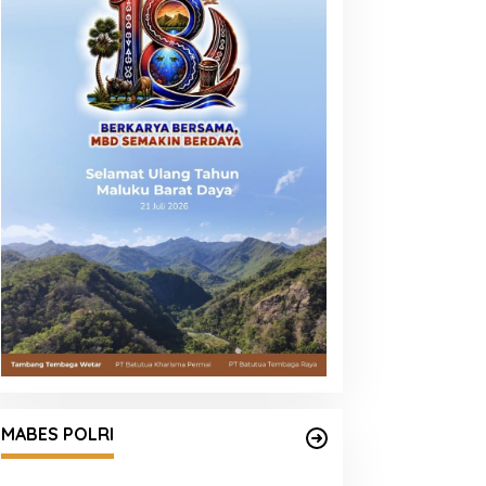
Mengenal Brigjen Pol. Drs. Ahmad
Musthofa Kamal, S.H., Perwira
MABES POLRI
Humas Berpengalaman dengan
Rekam Jejak Pengabdian dari