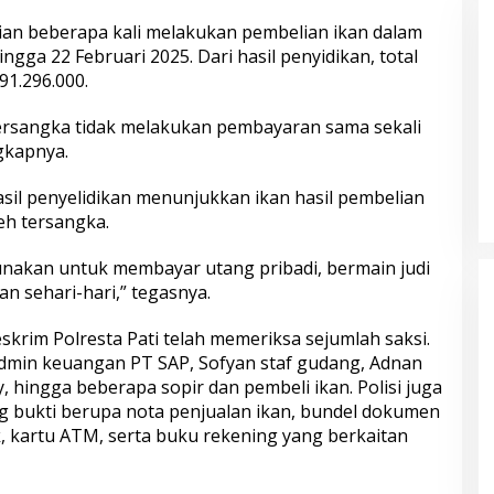
an beberapa kali melakukan pembelian ikan dalam
ingga 22 Februari 2025. Dari hasil penyidikan, total
91.296.000.
ersangka tidak melakukan pembayaran sama sekali
i Bekali
Satreskim Polres Tasikmalaya
gkapnya.
 Depok dengan
Kota Ungkap Kasus Curanmor,
gi Pancasila dan
Satu Pelaku Residivis Diamankan
il penyelidikan menunjukkan ikan hasil pembelian
leh tersangka.
gunakan untuk membayar utang pribadi, bermain judi
n sehari-hari,” tegasnya.
skrim Polresta Pati telah memeriksa sejumlah saksi.
dmin keuangan PT SAP, Sofyan staf gudang, Adnan
ly, hingga beberapa sopir dan pembeli ikan. Polisi juga
bukti berupa nota penjualan ikan, bundel dokumen
watir, Pulang
Momen Keakraban Kapolresta
, kartu ATM, serta buku rekening yang berkaitan
an! Pelayanan
Pati dan Ketua Bhayangkari Saat
Semarang 2 Siap
Berbagi Ceria di TK Kemala
Bhayangkari