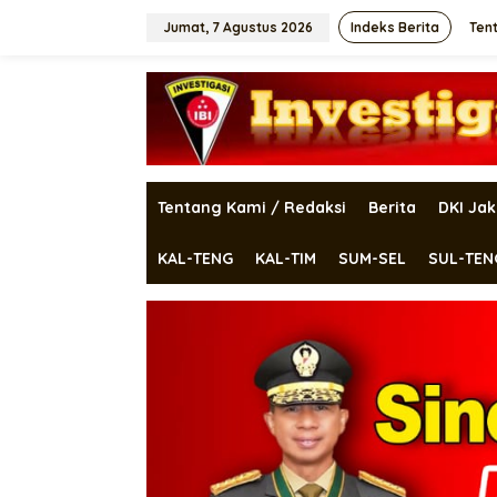
Lewati
ke
Jumat, 7 Agustus 2026
Indeks Berita
Ten
konten
Tentang Kami / Redaksi
Berita
DKI Jak
KAL-TENG
KAL-TIM
SUM-SEL
SUL-TEN