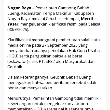
Milik
PT.
Nagan Raya
– Pemerintah Gampong Babah
SPS2
Lueng, Kecamatan Teripa Makmur, Kabupaten
Nagan Raya, melalui Geuchik setempat,
Merril
Yasar
, mengeluarkan klarifikasi resmi pada Selasa
(30/9/2025).
Klarifikasi ini menanggapi pemberitaan salah satu
media online pada 27 September 2025 yang
menyebutkan adanya penolakan Hak Guna Usaha
(HGU) serta pengusiran paksa alat berat
(eskavator) milik PT. SPS2 oleh Masyarakat dan
Geuchik.
Dalam keterangannya, Geuchik Babah Lueng
menegaskan bahwa pemberitaan tersebut tidak
benar dan menyesatkan.
Menurutnya, Pemerintah Gampong tidak memiliki
kewenangan untuk mengeluarkan ataupun
membatalkan HGU, karena hal itu sepenuhnya