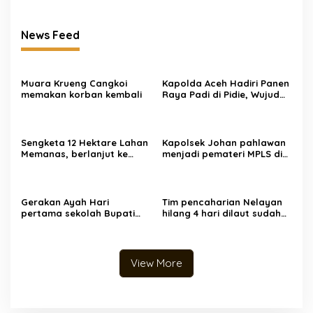
News Feed
Muara Krueng Cangkoi
‎‎Kapolda Aceh Hadiri Panen
memakan korban kembali
Raya Padi di Pidie, Wujud
Sinergi TNI-Polri Dukung
Swasembada Pangan
Nasional
Sengketa 12 Hektare Lahan
Kapolsek Johan pahlawan
Memanas, berlanjut ke
menjadi pemateri MPLS di
Pengadilan Negeri
SMA Unggul Wira Bangsa
Hadirkan Empat Saksi
Gerakan Ayah Hari
Tim pencaharian Nelayan
pertama sekolah Bupati
hilang 4 hari dilaut sudah
Aceh Barat mengantar
ditemukan dengan kondisi
anak yatim kesekolah
selamat
View More