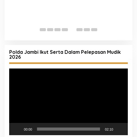
R
A
K
Polda Jambi Ikut Serta Dalam Pelepasan Mudik
2026
Pemutar
Video
00:00
02:10