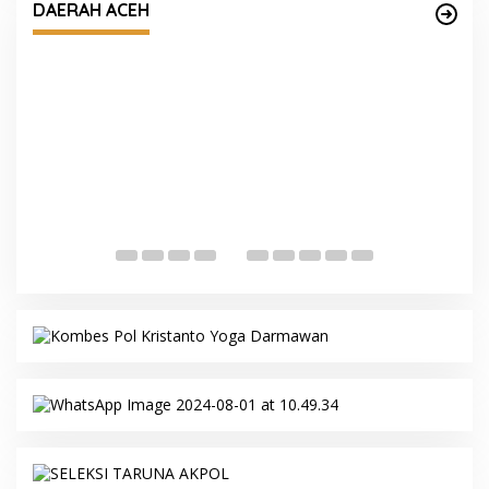
DAERAH ACEH
T
s