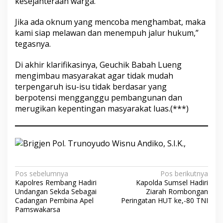
kesejahteraan warga.
Jika ada oknum yang mencoba menghambat, maka
kami siap melawan dan menempuh jalur hukum,”
tegasnya.
Di akhir klarifikasinya, Geuchik Babah Lueng
mengimbau masyarakat agar tidak mudah
terpengaruh isu-isu tidak berdasar yang
berpotensi mengganggu pembangunan dan
merugikan kepentingan masyarakat luas.(***)
Navigasi
Pos sebelumnya
Pos berikutnya
Kapolres Rembang Hadiri
Kapolda Sumsel Hadiri
pos
Undangan Sekda Sebagai
Ziarah Rombongan
Cadangan Pembina Apel
Peringatan HUT ke,-80 TNI
Pamswakarsa