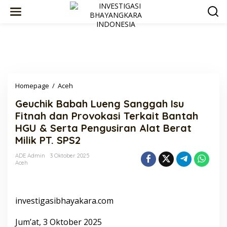
Lewati
ke
konten
Geuchik
Homepage
/
Aceh
Babah
Geuchik Babah Lueng Sanggah Isu
Lueng
Sanggah
Fitnah dan Provokasi Terkait Bantah
Isu
HGU & Serta Pengusiran Alat Berat
Fitnah
Milik PT. SPS2
dan
Provokasi
ADE Admin
3 Oktober 2025
Terkait
Aceh
Bantah
HGU
&
Serta
investigasibhayakara.com
Pengusiran
Alat
Jum’at, 3 Oktober 2025
Berat