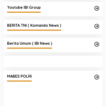
Youtube IBI Group
BERITA TNI ( Komando News )
Berita Umum ( IBI News )
Satgas Haji dan Umrah Polri Tetapkan 32
am
Tersangka, Kerugian Korban Capai Rp116,7
MABES POLRI
Miliar