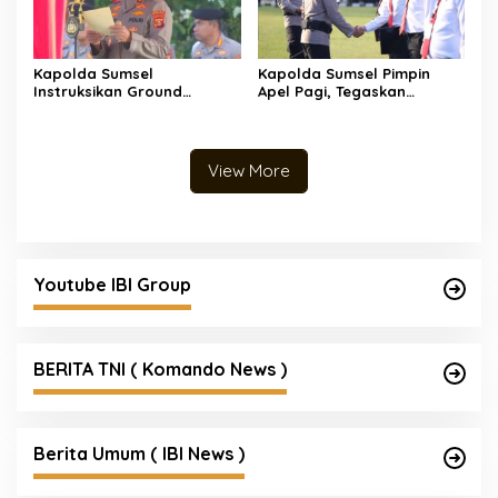
Polres Muratara Polda
Serahkan Penghargaan
Sumsel Tetapkan Dua
WBK dan Pelayanan Prima,
Direktur Korporasi sebagai
Kapolda Sumsel Tekankan
Tersangka Tragedi Maut
Perkuat Pelayanan Publik
Bus ALS
Kapolda Sumsel
Kapolda Sumsel Pimpin
Instruksikan Ground
Apel Pagi, Tegaskan
Checking Masif, Korporasi
Disiplin, Apresiasi Prestasi,
Pembakar Lahan Akan
dan Jaga Kesehatan
Ditindak Tegas
View More
Youtube IBI Group