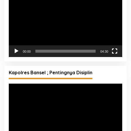
Acara Pelepasan Purna Tugas Komjen Pol
Purnawirawan Ahmad Dofiri di Sekolah Tinggi Ilmu
Kepolisian
Pemutar
Video
00:00
04:30
Kapolres Bansel ; Pentingnya Disiplin
Pemutar
Video