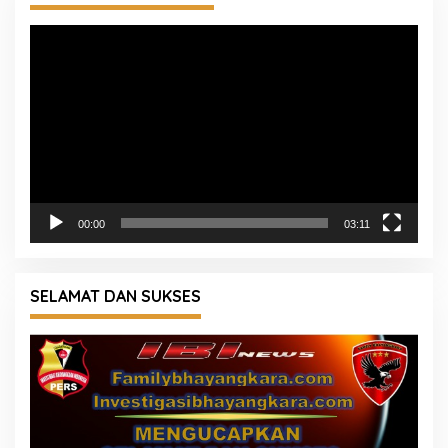
00:00
20:55
KAPOLRI ; STOP PUNGLI
Pemutar
Video
00:00
03:11
SELAMAT DAN SUKSES