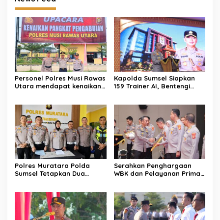
Mako Brimob Kwitang
Evakuasi Pohon Tumbang di
Jalan Poros Sekadau –
Sanggau
News Feed
Personel Polres Musi Rawas
Kapolda Sumsel Siapkan
Utara mendapat kenaikan
159 Trainer AI, Bentengi
pangkat pengabdian, yakni
Pelajar dari Kejahatan
Kabag Perencanaan yang
Siber
kini berpangkat Kompol,
naik setingkat dari AKBP.