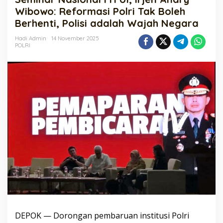
UI,
Wibowo: Reformasi Polri Tak Boleh
Irjen
Berhenti, Polisi adalah Wajah Negara
Andry
Wibowo:
Hadi Admin
14 November 2025
Reformasi
POLRI
Polri
Tak
Boleh
Berhenti,
Polisi
adalah
Wajah
Negara
DEPOK — Dorongan pembaruan institusi Polri