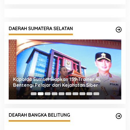
DAERAH SUMATERA SELATAN
Kapolda Sumsel Siapkan 159 Trainer AI,
P
Bentengi Pelajar dari Kejahatan Siber
D
T
Samapta Polres Bangka Temukan Pria
CK
Linglung
DEARAH BANGKA BELITUNG