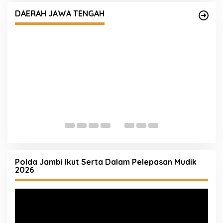
Masyarakat, Pihak Sekolah, Kepala Desa dan
DAERAH JAWA TENGAH
Orang Tua Selesaikan Kasus Tawuran di
Sukolilo
P
M
Polda Jambi Ikut Serta Dalam Pelepasan Mudik
2026
Pemutar
Video