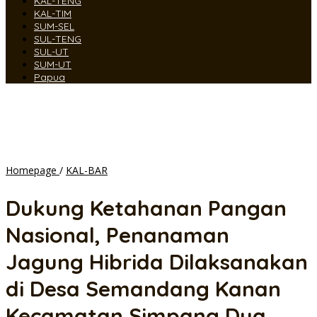
KAL-TENG
KAL-TIM
SUM-SEL
SUL-TENG
SUL-UT
SUM-UT
Papua
Dukung
Homepage
/
KAL-BAR
Ketahanan
Pangan
Dukung Ketahanan Pangan
Nasional,
Penanaman
Nasional, Penanaman
Jagung
Hibrida
Jagung Hibrida Dilaksanakan
Dilaksanakan
di
di Desa Semandang Kanan
Desa
Semandang
Kecamatan Simpang Dua