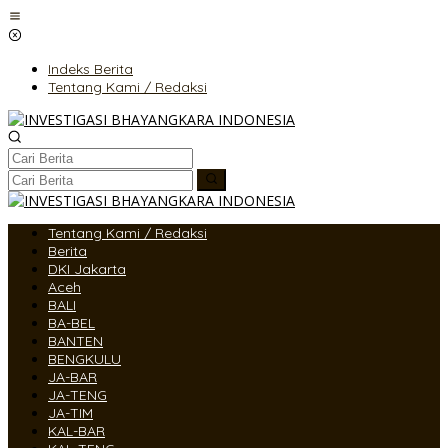
Lewati
ke
konten
Indeks Berita
Tentang Kami / Redaksi
Tentang Kami / Redaksi
Berita
DKI Jakarta
Aceh
BALI
BA-BEL
BANTEN
BENGKULU
JA-BAR
JA-TENG
JA-TIM
KAL-BAR