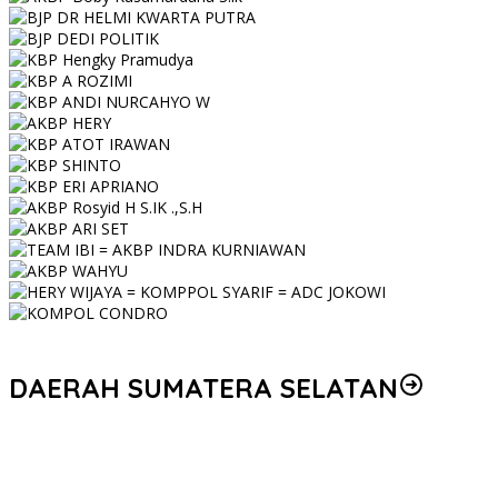
DAERAH SUMATERA SELATAN
Personel Polres Musi Rawas Utara mendapat kenaikan pangkat
pengabdian, yakni Kabag Perencanaan yang kini berpangkat