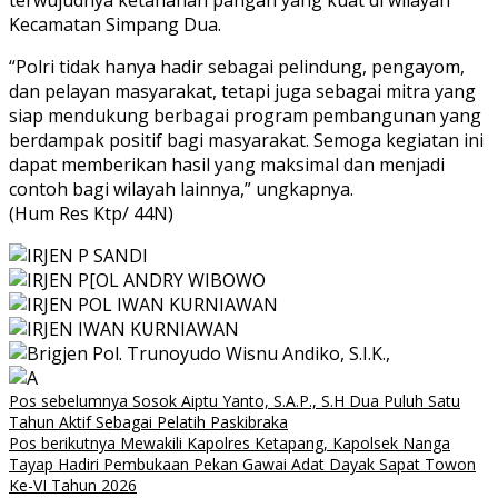
terwujudnya ketahanan pangan yang kuat di wilayah
Kecamatan Simpang Dua.
“Polri tidak hanya hadir sebagai pelindung, pengayom,
dan pelayan masyarakat, tetapi juga sebagai mitra yang
siap mendukung berbagai program pembangunan yang
berdampak positif bagi masyarakat. Semoga kegiatan ini
dapat memberikan hasil yang maksimal dan menjadi
contoh bagi wilayah lainnya,” ungkapnya.
(Hum Res Ktp/ 44N)
Navigasi
Pos sebelumnya
Sosok Aiptu Yanto, S.A.P., S.H Dua Puluh Satu
Tahun Aktif Sebagai Pelatih Paskibraka
pos
Pos berikutnya
Mewakili Kapolres Ketapang, Kapolsek Nanga
Tayap Hadiri Pembukaan Pekan Gawai Adat Dayak Sapat Towon
Ke-VI Tahun 2026