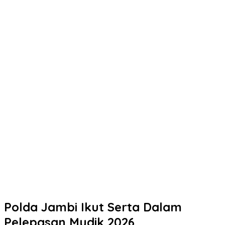
Polres Boyolali Cegah 3C Lewat Patroli Malam di Wilayah Teras
Terungkap! Motif di Balik Perampokan Counter HP Ambarawa,
Dua Pelaku Habisi Pemilik Toko dan Bawa puluhan HP.
Kapolres Demak Satukan Langkah Cegah Tawuran Pelajar
Polresta Pati Beri Bantuan Air Bersih kepada Masyarakat yang
Terdampak Kekeringan
Polresta Pati Gandeng Tokoh Poro Yai Tokoh Masyarakat, Pihak
Sekolah, Kepala Desa dan Orang Tua Selesaikan Kasus Tawuran
di Sukolilo
Polresta Pati Beri Bantuan Air Bersih kepada Masyarakat yang
Terdampak Kekeringan
Tak Perlu Ragu Mengurus STNK! Samsat Semarang 2 Hadir
dengan Pelayanan Ramah dan Pendampingan Humanis
Polda Jambi Ikut Serta Dalam
Pelepasan Mudik 2026