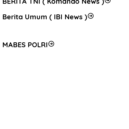
BERITA TNI ( Komando News )
Berita Umum ( IBI News )
MABES POLRI
Peredaran 86,4 Kg Sabu dan 5.171 Butir Ekstasi Berhasil
Diungkap, Bareskrim Polri Amankan Enam Tersangka
Seleksi Taruna Akpol Masuk Tahap Akhir, Wakapolri Pimpin
Pemeriksaan Penampilan 404 Catar
Mengenal Brigjen Pol. Drs. Ahmad Musthofa Kamal, S.H., Perwira
Humas Berpengalaman dengan Rekam Jejak Pengabdian dari
Aceh hingga Mabes Polri
Polri Gandeng UPH dan Komdigi Edukasi Mahasiswa Cegah Judi
Online Lewat Program Polri Goes to Campus