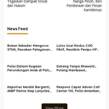
Tegaskan Dampak Sosial
Nanga Pinoh, Beri
dan Hukum
Pembinaan dan Pesan
Kamtibmas
News Feed
Bukan Sekadar Mengurus
Lolos Usai Modus COD
STNK, Rasakan Pelayanan
Fiktif, Residivis Penipu HP
Humanis yang Membuat
Dibekuk Tim URC Polres
Wajib Pajak Lebih Nyaman
Sragen di Surakarta
di Samsat Semarang 2
Polisi Dalami Dugaan
Datang Tanpa Khawatir,
Perundungan Anak di Pati,
Pulang Membawa
Olah TKP Digelar dan Alat
Kepuasan! Pelayanan
Bukti Dikumpulkan
Humanis Samsat Semarang
2 Siap Melayani Anda
Kapolres Kendal Berganti,
Respons Cepat Aduan Call
AKBP Ratna Siap Lanjutkan
Center 110, Polisi Amankan
Program dan Perkuat
30 Motor Diduga untuk
Sinergi
Balap Liar di Kudus
View More