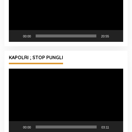
00:00
20:55
KAPOLRI ; STOP PUNGLI
Pemutar
Video
00:00
03:11