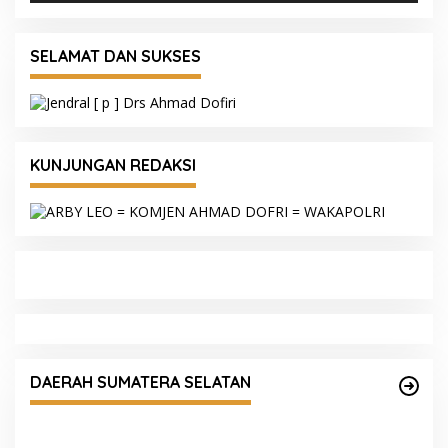
SELAMAT DAN SUKSES
KUNJUNGAN REDAKSI
Serahkan Penghargaan WBK dan Pelayanan
Prima, Kapolda Sumsel Tekankan Perkuat
DAERAH SUMATERA SELATAN
Pelayanan Publik