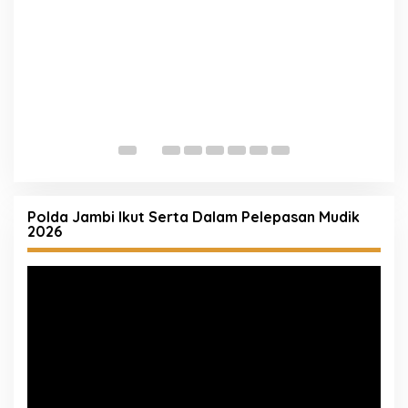
P
P
D
Polda Jambi Ikut Serta Dalam Pelepasan Mudik
2026
Pemutar
Video