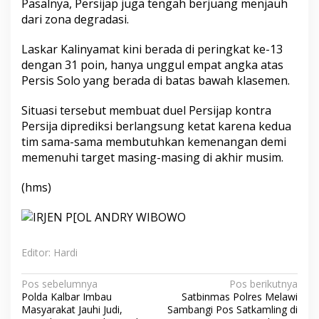
Pasalnya, Persijap juga tengah berjuang menjauh
dari zona degradasi.
Laskar Kalinyamat kini berada di peringkat ke-13
dengan 31 poin, hanya unggul empat angka atas
Persis Solo yang berada di batas bawah klasemen.
Situasi tersebut membuat duel Persijap kontra
Persija diprediksi berlangsung ketat karena kedua
tim sama-sama membutuhkan kemenangan demi
memenuhi target masing-masing di akhir musim.
​(hms)
Editor: Hardi
Navigasi
Pos sebelumnya
Pos berikutnya
Polda Kalbar Imbau
Satbinmas Polres Melawi
pos
Masyarakat Jauhi Judi,
Sambangi Pos Satkamling di