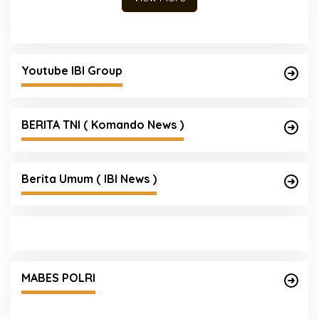
Youtube IBI Group
BERITA TNI ( Komando News )
Berita Umum ( IBI News )
Seleksi Taruna Akpol Masuk Tahap Akhir,
Wakapolri Pimpin Pemeriksaan Penampilan
MABES POLRI
404 Catar