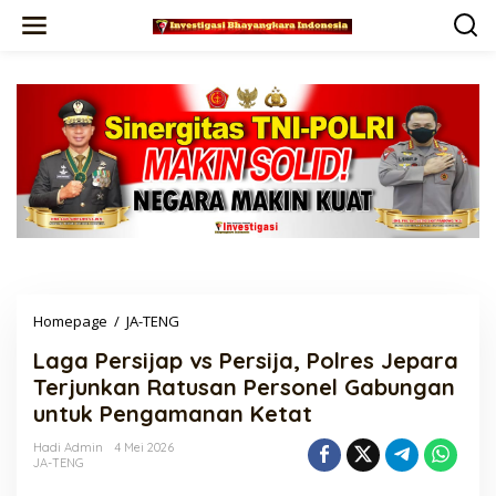
Lewati
ke
konten
Laga
Homepage
/
JA-TENG
Persijap
Laga Persijap vs Persija, Polres Jepara
vs
Persija,
Terjunkan Ratusan Personel Gabungan
Polres
untuk Pengamanan Ketat
Jepara
Terjunkan
Hadi Admin
4 Mei 2026
Ratusan
JA-TENG
Personel