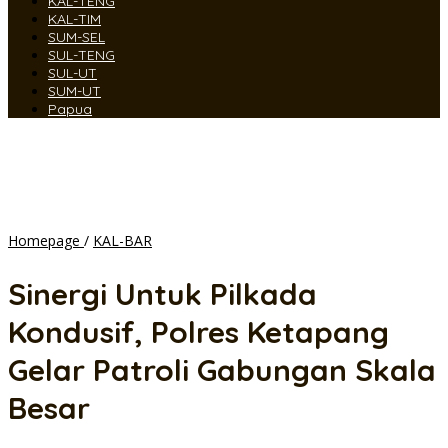
KAL-TENG
KAL-TIM
SUM-SEL
SUL-TENG
SUL-UT
SUM-UT
Papua
Sinergi
Homepage
/
KAL-BAR
Untuk
Pilkada
Sinergi Untuk Pilkada
Kondusif,
Polres
Kondusif, Polres Ketapang
Ketapang
Gelar
Gelar Patroli Gabungan Skala
Patroli
Gabungan
Besar
Skala
Besar