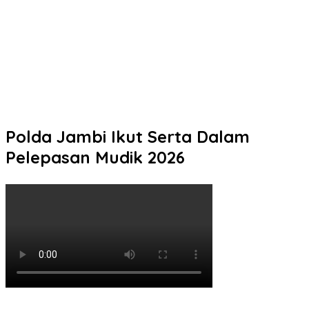
Pelaku Tawuran Bersajam di Mangkang Mayoritas Dibawah
Umur, Polda Jateng Himbau Orang Tua Perkuat Pengawasan
Aktifitas Anak di Malam Hari
Warga Gombel Lama Desak Ganti Untung, Kerusakan Rumah
Diduga Akibat Proyek PT Pakuwon, FAR Siapkan Gugatan
Berlapis
Polda Jambi Ikut Serta Dalam
Pelepasan Mudik 2026