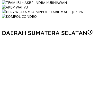
DAERAH SUMATERA SELATAN
Personel Polres Musi Rawas Utara mendapat kenaikan pangkat
pengabdian, yakni Kabag Perencanaan yang kini berpangkat
Kompol, naik setingkat dari AKBP.
Korem 044/Gapo Tingkatkan Kesiapan dan Akuntabilitas Jelang
Audit Itjen TNI
Kapolda Sumsel Siapkan 159 Trainer AI, Bentengi Pelajar dari
Kejahatan Siber
Polres Muratara Polda Sumsel Tetapkan Dua Direktur Korporasi
sebagai Tersangka Tragedi Maut Bus ALS