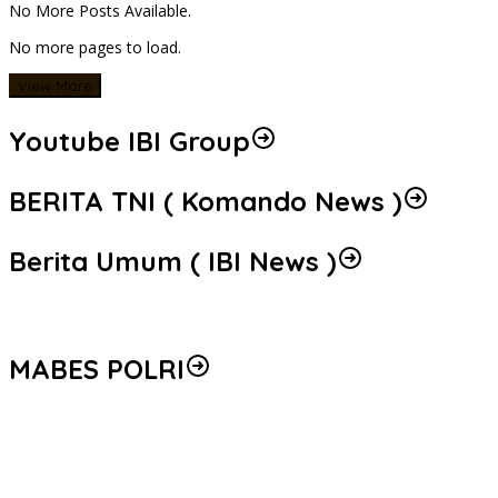
No More Posts Available.
No more pages to load.
View More
Youtube IBI Group
BERITA TNI ( Komando News )
Berita Umum ( IBI News )
MABES POLRI
Peredaran 86,4 Kg Sabu dan 5.171 Butir Ekstasi Berhasil
Diungkap, Bareskrim Polri Amankan Enam Tersangka