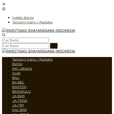
Lewati
ke
konten
Indeks Berita
Tentang Kami / Redaksi
Tentang Kami / Redaksi
Berita
DKI Jakarta
Aceh
BALI
BA-BEL
BANTEN
BENGKULU
JA-BAR
JA-TENG
JA-TIM
KAL-BAR