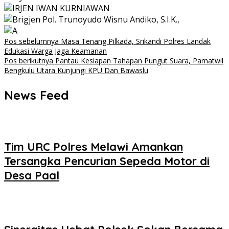
Navigasi
Pos sebelumnya
Masa Tenang Pilkada, Srikandi Polres Landak
Edukasi Warga Jaga Keamanan
pos
Pos berikutnya
Pantau Kesiapan Tahapan Pungut Suara, Pamatwil
Bengkulu Utara Kunjungi KPU Dan Bawaslu
News Feed
Tim URC Polres Melawi Amankan
Tersangka Pencurian Sepeda Motor di
Desa Paal