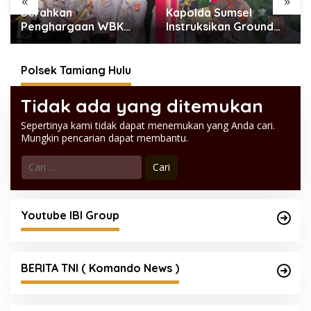
«
»
Serahkan
Kapolda Sumsel
Penghargaan WBK
Instruksikan Ground
dan Pelayanan Prima,
Checking Masif,
Kapolda Sumsel
Korporasi Pembakar
Tekankan Perkuat
Lahan Akan Ditindak
Polsek Tamiang Hulu
Pelayanan Publik
Tegas
Tidak ada yang ditemukan
Sepertinya kami tidak dapat menemukan yang Anda cari.
Mungkin pencarian dapat membantu.
Cari
untuk:
Youtube IBI Group
BERITA TNI ( Komando News )