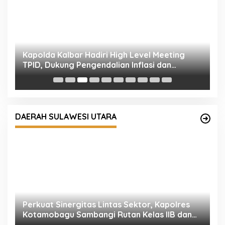
P
P
S
Perkuat Sinergitas Lintas Sektor, Kapolres
Kotamobagu Sambangi Rutan Kelas IIB dan
DAERAH SULAWESI UTARA
Balai Taman Nasional Bogani Nani Wartabone
P
K
I