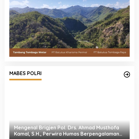
MABES POLRI
Mengenal Brigjen Pol. Drs. Ahmad Musthofa
P
Kamal, S.H., Perwira Humas Berpengalaman
M