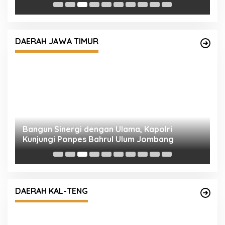
Bangun Sinergi dengan Ulama, Kapolri
Kunjungi Ponpes Bahrul Ulum Jombang
DAERAH JAWA TIMUR
R
M
i
Kapolda Kalteng Ajak Masyarakat Kibarkan
Merah Putih Sambut HUT ke-81 RI
DAERAH KAL-TENG