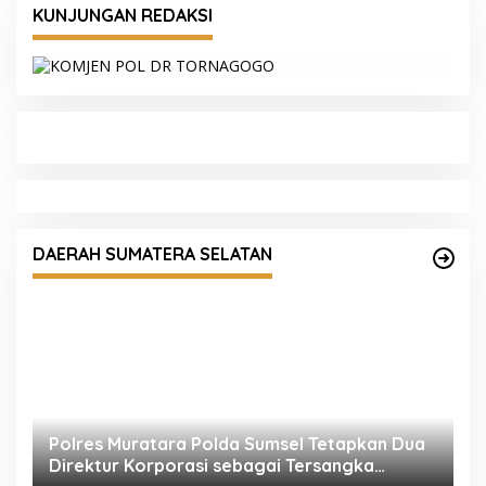
KUNJUNGAN REDAKSI
Polres Muratara Polda Sumsel Tetapkan Dua
Direktur Korporasi sebagai Tersangka
DAERAH SUMATERA SELATAN
Tragedi Maut Bus ALS
S
P
P