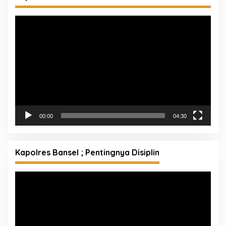
Pemutar
Video
00:00
04:30
Kapolres Bansel ; Pentingnya Disiplin
Pemutar
Video