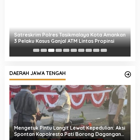
Satreskrim Polres Tasikmalaya Kota Amankan
S
3 Pelaku Kasus Ganjal ATM Lintas Propinsi
P
D
DAERAH JAWA TENGAH
ua
Mengetuk Pintu Langit Lewat Kepedulian: Aksi
K
la
Spontan Kapolresta Pati Borong Dagangan
P