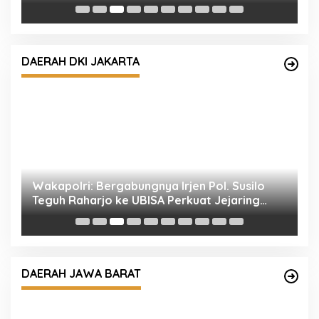
dengan Rekam Jejak Pengabdian dari Aceh
P
hingga Mabes Polri
DAERAH DKI JAKARTA
l
Wakapolri: Bergabungnya Irjen Pol. Susilo
P
Teguh Raharjo ke UBISA Perkuat Jejaring
k
Nasional Pusat Studi Kepolisian
DAERAH JAWA BARAT