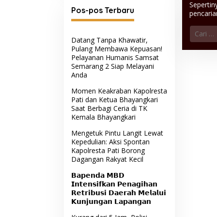
Sepertin
Pos-pos Terbaru
pencari
Cari
untuk:
Datang Tanpa Khawatir,
Pulang Membawa Kepuasan!
Pelayanan Humanis Samsat
Semarang 2 Siap Melayani
Anda
Momen Keakraban Kapolresta
Pati dan Ketua Bhayangkari
Saat Berbagi Ceria di TK
Kemala Bhayangkari
Mengetuk Pintu Langit Lewat
Kepedulian: Aksi Spontan
Kapolresta Pati Borong
Dagangan Rakyat Kecil
𝗕𝗮𝗽𝗲𝗻𝗱𝗮 𝗠𝗕𝗗
𝗜𝗻𝘁𝗲𝗻𝘀𝗶𝗳𝗸𝗮𝗻 𝗣𝗲𝗻𝗮𝗴𝗶𝗵𝗮𝗻
𝗥𝗲𝘁𝗿𝗶𝗯𝘂𝘀𝗶 𝗗𝗮𝗲𝗿𝗮𝗵 𝗠𝗲𝗹𝗮𝗹𝘂𝗶
𝗞𝘂𝗻𝗷𝘂𝗻𝗴𝗮𝗻 𝗟𝗮𝗽𝗮𝗻𝗴𝗮𝗻