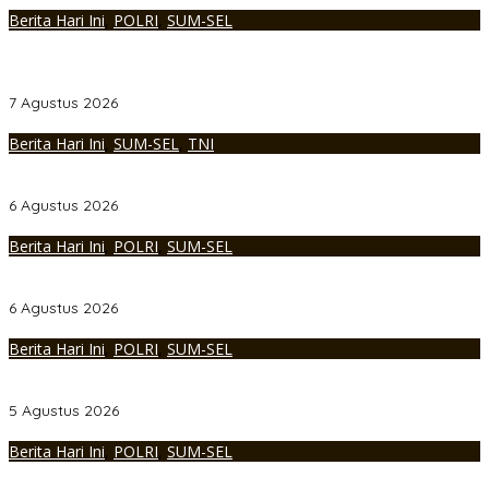
Berita Hari Ini
,
POLRI
,
SUM-SEL
Personel Polres Musi Rawas Utara mendapat kenaikan pangkat
pengabdian, yakni Kabag Perencanaan yang kini berpangkat
Kompol, naik setingkat dari AKBP.
7 Agustus 2026
Berita Hari Ini
,
SUM-SEL
,
TNI
Korem 044/Gapo Tingkatkan Kesiapan dan Akuntabilitas Jelang
Audit Itjen TNI
6 Agustus 2026
Berita Hari Ini
,
POLRI
,
SUM-SEL
Kapolda Sumsel Siapkan 159 Trainer AI, Bentengi Pelajar dari
Kejahatan Siber
6 Agustus 2026
Berita Hari Ini
,
POLRI
,
SUM-SEL
Polres Muratara Polda Sumsel Tetapkan Dua Direktur Korporasi
sebagai Tersangka Tragedi Maut Bus ALS
5 Agustus 2026
Berita Hari Ini
,
POLRI
,
SUM-SEL
Serahkan Penghargaan WBK dan Pelayanan Prima, Kapolda