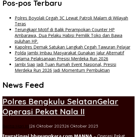
Pos-pos Terbaru
Polres Boyolali Cegah 3C Lewat Patroli Malam di Wilayah
Teras
Terungkap! Motif di Balik Perampokan Counter HP
Ambarawa, Dua Pelaku Habisi Pemilik Toko dan Bawa
puluhan HP.
Kapolres Demak Satukan Langkah Cegah Tawuran Pelajar
Polda Jambi Imbau Masyarakat Gunakan Jalur Alternatif
Selama Pelaksanaan Presisi Merdeka Run 2026
Jambi Siap Jadi Tuan Rumah Event Nasional, Presisi
Merdeka Run 2026 Jadi Momentum Pembuktian
News Feed
INVESTIGASI
Polres Bengkulu SelatanGelar
Operasi Pekat Nala II
BHAYANGKARA
INDONESIA
oleh
Berita Hari Ini
|
26 Oktober 2023
26 Oktober 2023
admin
𝗜𝗻𝘃𝗲𝘀𝘁𝗶𝗴𝗮𝘀𝗶 𝗯𝗵𝗮𝘆𝗮𝗻𝗴𝗸𝗮𝗿𝗮 𝗰𝗼𝗺 𝗠𝗔𝗡𝗡𝗔 – Operasi Pekat