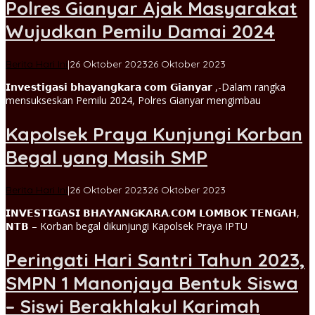
Polres Gianyar Ajak Masyarakat
Wujudkan Pemilu Damai 2024
oleh
Berita Hari Ini
|
26 Oktober 2023
26 Oktober 2023
admin
𝗜𝗻𝘃𝗲𝘀𝘁𝗶𝗴𝗮𝘀𝗶 𝗯𝗵𝗮𝘆𝗮𝗻𝗴𝗸𝗮𝗿𝗮 𝗰𝗼𝗺 𝗚𝗶𝗮𝗻𝘆𝗮𝗿 ,-Dalam rangka
mensukseskan Pemilu 2024, Polres Gianyar mengimbau
Kapolsek Praya Kunjungi Korban
Begal yang Masih SMP
oleh
Berita Hari Ini
|
26 Oktober 2023
26 Oktober 2023
admin
𝗜𝗡𝗩𝗘𝗦𝗧𝗜𝗚𝗔𝗦𝗜 𝗕𝗛𝗔𝗬𝗔𝗡𝗚𝗞𝗔𝗥𝗔.𝗖𝗢𝗠 𝗟𝗢𝗠𝗕𝗢𝗞 𝗧𝗘𝗡𝗚𝗔𝗛,
𝗡𝗧𝗕 – Korban begal dikunjungi Kapolsek Praya IPTU
Peringati Hari Santri Tahun 2023,
SMPN 1 Manonjaya Bentuk Siswa
– Siswi Berakhlakul Karimah