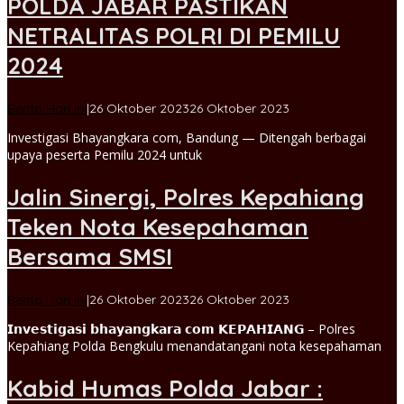
POLDA JABAR PASTIKAN
NETRALITAS POLRI DI PEMILU
2024
oleh
Berita Hari Ini
|
26 Oktober 2023
26 Oktober 2023
Jaya
Investigasi Bhayangkara com, Bandung — Ditengah berbagai
admin
upaya peserta Pemilu 2024 untuk
Jalin Sinergi, Polres Kepahiang
Teken Nota Kesepahaman
Bersama SMSI
oleh
Berita Hari Ini
|
26 Oktober 2023
26 Oktober 2023
admin
𝗜𝗻𝘃𝗲𝘀𝘁𝗶𝗴𝗮𝘀𝗶 𝗯𝗵𝗮𝘆𝗮𝗻𝗴𝗸𝗮𝗿𝗮 𝗰𝗼𝗺 𝗞𝗘𝗣𝗔𝗛𝗜𝗔𝗡𝗚 – Polres
Kepahiang Polda Bengkulu menandatangani nota kesepahaman
Kabid Humas Polda Jabar :