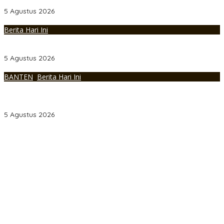
Sumsel Tekankan Perkuat Pelayanan Publik
5 Agustus 2026
Berita Hari Ini
Polri Perkuat Kapasitas Personel Hadapi Modus Love Scamming
yang Kian Kompleks
5 Agustus 2026
BANTEN
,
Berita Hari Ini
225 Mahasiswa FKIP UNDHARI Resmi Dikukuhkan sebagai
Pembina Pramuka Mahir, Siap Cetak Generasi Unggul Era
Society 5.0
5 Agustus 2026
Personel Polres Musi Rawas Utara mendapat kenaikan pangkat
pengabdian, yakni Kabag Perencanaan yang kini berpangkat
Kompol, naik setingkat dari AKBP.
Kapolda Sumsel Siapkan 159 Trainer AI, Bentengi Pelajar dari
Kejahatan Siber
Polres Muratara Polda Sumsel Tetapkan Dua Direktur Korporasi
sebagai Tersangka Tragedi Maut Bus ALS