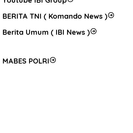
Youtube IBI Group
BERITA TNI ( Komando News )
Berita Umum ( IBI News )
MABES POLRI
Peredaran 86,4 Kg Sabu dan 5.171 Butir Ekstasi Berhasil
Diungkap, Bareskrim Polri Amankan Enam Tersangka
Seleksi Taruna Akpol Masuk Tahap Akhir, Wakapolri Pimpin
Pemeriksaan Penampilan 404 Catar
Mengenal Brigjen Pol. Drs. Ahmad Musthofa Kamal, S.H., Perwira
Humas Berpengalaman dengan Rekam Jejak Pengabdian dari
Aceh hingga Mabes Polri