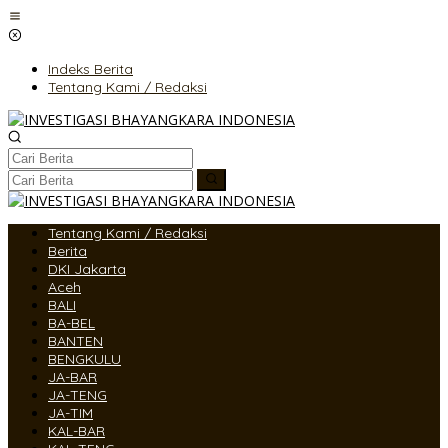
Lewati
ke
konten
Indeks Berita
Tentang Kami / Redaksi
Tentang Kami / Redaksi
Berita
DKI Jakarta
Aceh
BALI
BA-BEL
BANTEN
BENGKULU
JA-BAR
JA-TENG
JA-TIM
KAL-BAR