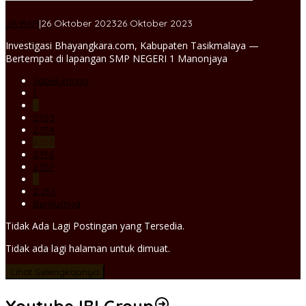
oleh
JA-BAR
|
26 Oktober 2023
26 Oktober 2023
Jaya
Investigasi Bhayangkara.com, Kabupaten Tasikmalaya —
admin
Bertempat di lapangan SMP NEGERI 1 Manonjaya
Sebelumnya
1
…
2,153
2,154
2,155
2,156
2,157
…
2,251
Berikutnya
Tidak Ada Lagi Postingan yang Tersedia.
Tidak ada lagi halaman untuk dimuat.
Lihat Selengkapnya