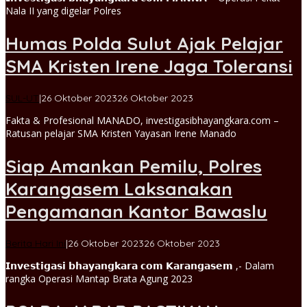
Nala II yang digelar Polres
Humas Polda Sulut Ajak Pelajar
SMA Kristen Irene Jaga Toleransi
oleh
SUL-UT
|
26 Oktober 2023
26 Oktober 2023
Hendra
Fakta & Profesional MANADO, investigasibhayangkara.com –
admin
Ratusan pelajar SMA Kristen Yayasan Irene Manado
Siap Amankan Pemilu, Polres
Karangasem Laksanakan
Pengamanan Kantor Bawaslu
oleh
Berita Hari Ini
|
26 Oktober 2023
26 Oktober 2023
admin
𝗜𝗻𝘃𝗲𝘀𝘁𝗶𝗴𝗮𝘀𝗶 𝗯𝗵𝗮𝘆𝗮𝗻𝗴𝗸𝗮𝗿𝗮 𝗰𝗼𝗺 𝗞𝗮𝗿𝗮𝗻𝗴𝗮𝘀𝗲𝗺 ,- Dalam
rangka Operasi Mantap Brata Agung 2023