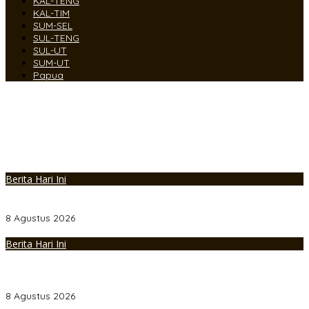
KAL-TENG
KAL-TIM
SUM-SEL
SUL-TENG
SUL-UT
SUM-UT
Papua
Berita Hari Ini
Manfaatkan Kepercayaan Korban, Pelaku Curanmor Juwana
Dibekuk Polisi di Surabaya
8 Agustus 2026
Berita Hari Ini
Polres Rembang Amankan Kegiatan Rekonstruksi Budaya
“Sumpah Setia Perang Lasem 1750”, Berlangsung Aman dan
Kondusif
8 Agustus 2026