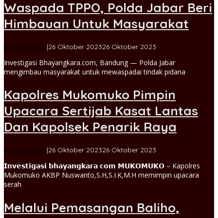
Waspada TPPO, Polda Jabar Beri
Himbauan Untuk Masyarakat
oleh
Berita Hari Ini
|
26 Oktober 2023
26 Oktober 2023
Jaya
Investigasi Bhayangkara.com, Bandung — Polda Jabar
admin
mengimbau masyarakat untuk mewaspadai tindak pidana
Kapolres Mukomuko Pimpin
Upacara Sertijab Kasat Lantas
Dan Kapolsek Penarik Raya
oleh
Berita Hari Ini
|
26 Oktober 2023
26 Oktober 2023
admin
𝗜𝗻𝘃𝗲𝘀𝘁𝗶𝗴𝗮𝘀𝗶 𝗯𝗵𝗮𝘆𝗮𝗻𝗴𝗸𝗮𝗿𝗮 𝗰𝗼𝗺 𝗠𝗨𝗞𝗢𝗠𝗨𝗞𝗢 – Kapolres
Mukomuko AKBP Nuswanto,S.H,S.I.K,M.H memimpin upacara
serah
Melalui Pemasangan Baliho,