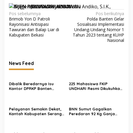
Navigasi
Pos sebelumnya
Pos berikutnya
Brimob Yon D Patroli
Polda Banten Gelar
pos
Rayonisasi Antisipasi
Sosialisasi Implementasi
Tawuran dan Balap Liar di
Undang-Undang Nomor 1
Kabupaten Bekasi
Tahun 2023 tentang KUHP
Nasional
News Feed
Dibalik Beredarnya Isu
225 Mahasiswa FKIP
Kantor DPRKP Banten
UNDHARI Resmi Dikukuhkan
Diduga Alih Fungsi Beginilah
sebagai Pembina Pramuka
Tanggapan Warganet
Mahir, Siap Cetak Generasi
Unggul Era Society 5.0
Pelayanan Semakin Dekat,
BNN Sumut Gagalkan
Kantah Kabupaten Serang
Peredaran 92 Kg Ganja
Serahkan 5 Sertipikat PTSL
Jaringan Aceh-Medan, 2
Tahun Anggaran 2026
Orang Ditangkap
Langsung ke Rumah Warga
di Desa Toyomerto