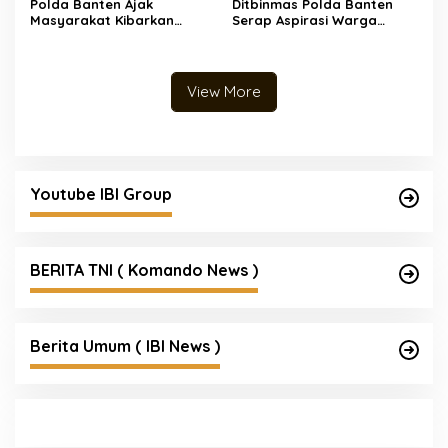
Polda Banten Ajak
Ditbinmas Polda Banten
Masyarakat Kibarkan
Serap Aspirasi Warga
Bendera Merah Putih,
Melalui Warung
Semarakkan HUT ke-81
Bhabinkamtibmas Keliling
Kemerdekaan Republik
Indonesia
View More
Youtube IBI Group
BERITA TNI ( Komando News )
Berita Umum ( IBI News )