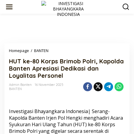
Lewati
ke
konten
HUT
Homepage
/
BANTEN
ke-
HUT ke-80 Korps Brimob Polri, Kapolda
80
Korps
Banten Apresiasi Dedikasi dan
Brimob
Loyalitas Personel
Polri,
Kapolda
Admin Banten
16 November 2025
Banten
BANTEN
Apresiasi
Dedikasi
dan
Loyalitas
Investigasi Bhayangkara Indonesia| Serang-
Personel
Kapolda Banten Irjen Pol Hengki menghadiri Acara
Syukuran Hari Ulang Tahun (HUT) ke-80 Korps
Brimob Polri yang digelar secara serentak di