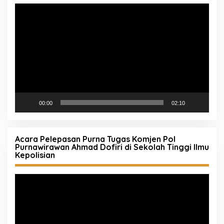
Pemutar
Video
00:00
02:10
Acara Pelepasan Purna Tugas Komjen Pol
Purnawirawan Ahmad Dofiri di Sekolah Tinggi Ilmu
Kepolisian
Pemutar
Video