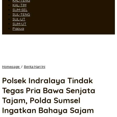
KAL-TENG
KAL-TIM
SUM-SEL
SUL-TENG
SUL-UT
SUM-UT
Papua
Polsek
Homepage
/
Berita Hari Ini
Indralaya
Tindak
Polsek Indralaya Tindak
Tegas
Pria
Tegas Pria Bawa Senjata
Bawa
Senjata
Tajam, Polda Sumsel
Tajam,
Polda
Ingatkan Bahaya Sajam
Sumsel
Ingatkan