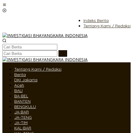
Lewati
ke
konten
Indeks Berita
Tentang Kami / Redaksi
Tentang Kami / Redaksi
Berita
DKI Jakarta
Aceh
BALI
BA-BEL
BANTEN
BENGKULU
JA-BAR
JA-TENG
JA-TIM
KAL-BAR