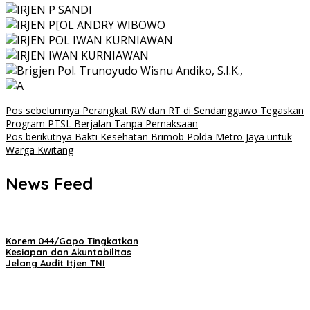
Navigasi
Pos sebelumnya
Perangkat RW dan RT di Sendangguwo Tegaskan
Program PTSL Berjalan Tanpa Pemaksaan
pos
Pos berikutnya
Bakti Kesehatan Brimob Polda Metro Jaya untuk
Warga Kwitang
News Feed
Korem 044/Gapo Tingkatkan
Kesiapan dan Akuntabilitas
Jelang Audit Itjen TNI