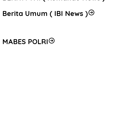
Berita Umum ( IBI News )
MABES POLRI
Peredaran 86,4 Kg Sabu dan 5.171 Butir Ekstasi Berhasil
Diungkap, Bareskrim Polri Amankan Enam Tersangka
Seleksi Taruna Akpol Masuk Tahap Akhir, Wakapolri Pimpin
Pemeriksaan Penampilan 404 Catar
Mengenal Brigjen Pol. Drs. Ahmad Musthofa Kamal, S.H., Perwira
Humas Berpengalaman dengan Rekam Jejak Pengabdian dari
Aceh hingga Mabes Polri
Polri Gandeng UPH dan Komdigi Edukasi Mahasiswa Cegah Judi
Online Lewat Program Polri Goes to Campus