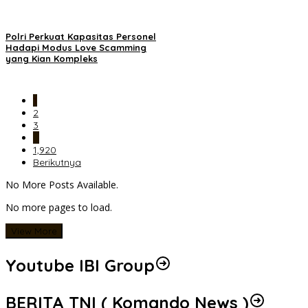
Polri Perkuat Kapasitas Personel
Hadapi Modus Love Scamming
yang Kian Kompleks
1
2
3
…
1,920
Berikutnya
No More Posts Available.
No more pages to load.
View More
Youtube IBI Group
BERITA TNI ( Komando News )