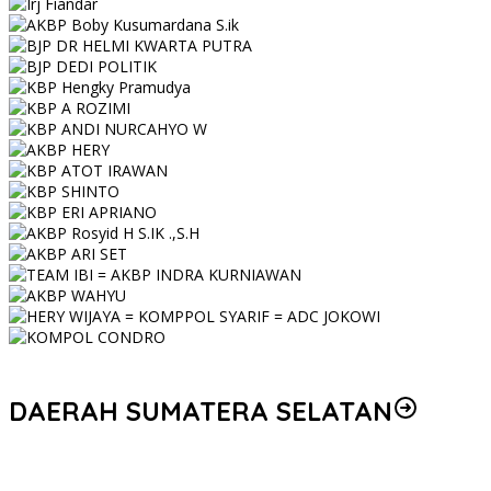
DAERAH SUMATERA SELATAN
Korem 044/Gapo Tingkatkan Kesiapan dan Akuntabilitas Jelang