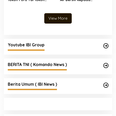
Masyarakat, Pihak Sekolah,
Masyarakat yang
Kepala Desa dan Orang
Terdampak Kekeringan
Tua Selesaikan Kasus
Tawuran di Sukolilo
View More
Youtube IBI Group
BERITA TNI ( Komando News )
Berita Umum ( IBI News )
Mengenal Brigjen Pol. Drs. Ahmad Musthofa