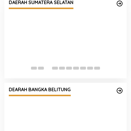
DAERAH SUMATERA SELATAN
P
D
T
Kapolres Kunjungi dan Silaturahmi ke FKUB
Bangka
DEARAH BANGKA BELITUNG