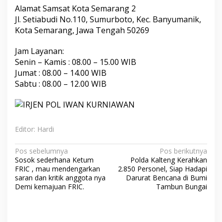
Alamat Samsat Kota Semarang 2
Jl. Setiabudi No.110, Sumurboto, Kec. Banyumanik,
Kota Semarang, Jawa Tengah 50269
Jam Layanan:
Senin – Kamis : 08.00 – 15.00 WIB
Jumat : 08.00 – 14.00 WIB
Sabtu : 08.00 – 12.00 WIB
Editor: Hardi
Navigasi
Pos sebelumnya
Pos berikutnya
Sosok sederhana Ketum
Polda Kalteng Kerahkan
pos
FRIC , mau mendengarkan
2.850 Personel, Siap Hadapi
saran dan kritik anggota nya
Darurat Bencana di Bumi
Demi kemajuan FRIC.
Tambun Bungai