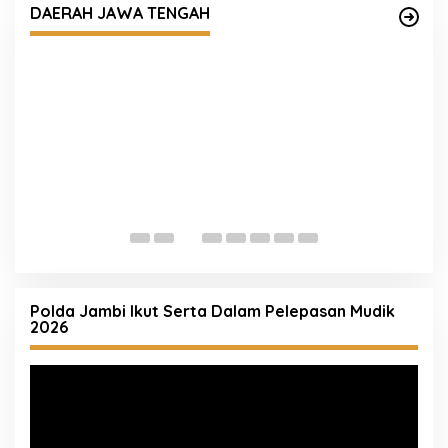
Tawuran Pelajar
DAERAH JAWA TENGAH
P
M
Polda Jambi Ikut Serta Dalam Pelepasan Mudik
2026
Pemutar
Video