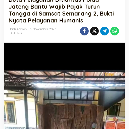
Polda
Jateng Bantu Wajib Pajak Turun
Jateng
Tangga di Samsat Semarang 2, Bukti
Bantu
Nyata Pelayanan Humanis
Wajib
Pajak
Hadi Admin
5 November 2025
Turun
JA-TENG
Tangga
di
Samsat
Semarang
2,
Bukti
Nyata
Pelayanan
Humanis