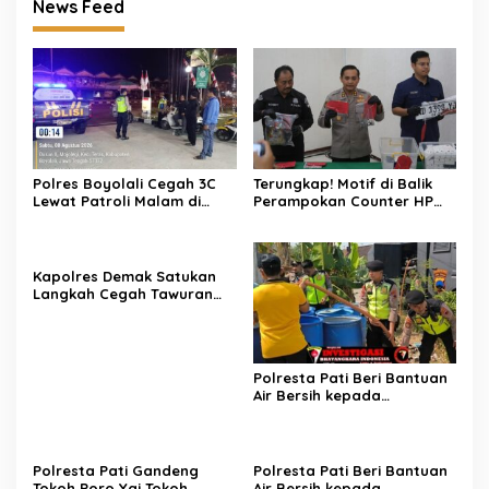
News Feed
Polres Boyolali Cegah 3C
Terungkap! Motif di Balik
Lewat Patroli Malam di
Perampokan Counter HP
Wilayah Teras
Ambarawa, Dua Pelaku
Habisi Pemilik Toko dan
Bawa puluhan HP.
Kapolres Demak Satukan
Langkah Cegah Tawuran
Pelajar
Polresta Pati Beri Bantuan
Air Bersih kepada
Masyarakat yang
Terdampak Kekeringan
Polresta Pati Gandeng
Polresta Pati Beri Bantuan
Tokoh Poro Yai Tokoh
Air Bersih kepada