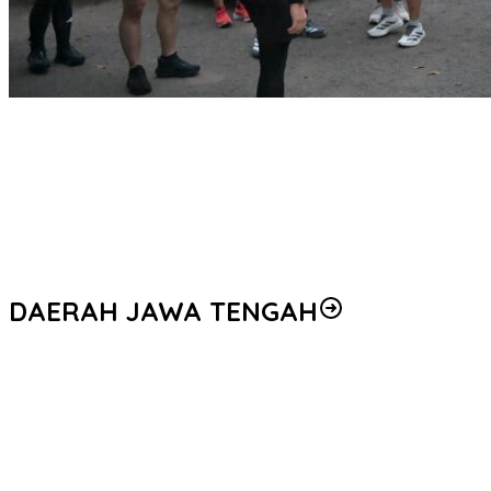
Bangun Soliditas Internal, Kapolda Jabar Pimpin Lari Bersama
Personel
KAPOLRES TASIKMALAYA KOTA PIMPIN LANGSUNG SERAH TERIMA
JABATAN WAKAPOLRES DAN KASAT RESKRIM
Silaturahmi Perkuat Sinergitas, Dansat Brimob Polda Jabar
Kunjungi Kantor Perwakilan Bank Indonesia Jawa Barat
DAERAH JAWA TENGAH
Polres Boyolali Cegah 3C Lewat Patroli Malam di Wilayah Teras
Terungkap! Motif di Balik Perampokan Counter HP Ambarawa,
Dua Pelaku Habisi Pemilik Toko dan Bawa puluhan HP.
Kapolres Demak Satukan Langkah Cegah Tawuran Pelajar