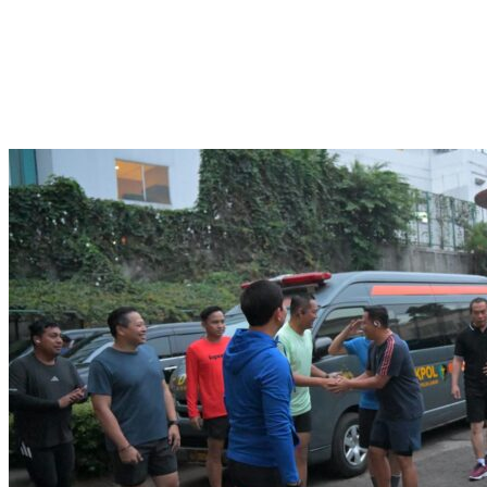
Huni, Bapak Usin (85) Kini Miliki Rumah Baru Berpanel Surya
Kapolres Tasikmalaya Kota Pimpin Ziarah dan Tabur Bunga
Peringati Hari Bhayangkara ke-80
Meriahkan Hari Bhayangkara ke-80, Polres Tasikmalaya Kota
Gelar Lomba Marawis dan Tahfidz Al-Qur’an