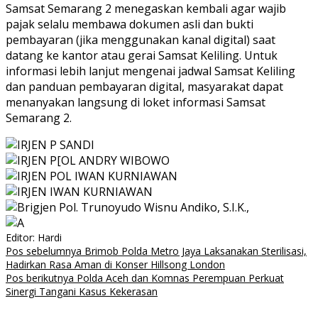
Samsat Semarang 2 menegaskan kembali agar wajib
pajak selalu membawa dokumen asli dan bukti
pembayaran (jika menggunakan kanal digital) saat
datang ke kantor atau gerai Samsat Keliling. Untuk
informasi lebih lanjut mengenai jadwal Samsat Keliling
dan panduan pembayaran digital, masyarakat dapat
menanyakan langsung di loket informasi Samsat
Semarang 2.
Editor: Hardi
Navigasi
Pos sebelumnya
Brimob Polda Metro Jaya Laksanakan Sterilisasi,
Hadirkan Rasa Aman di Konser Hillsong London
pos
Pos berikutnya
Polda Aceh dan Komnas Perempuan Perkuat
Sinergi Tangani Kasus Kekerasan