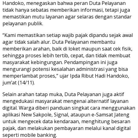
Handoko, menegaskan bahwa peran Duta Pelayanan
tidak hanya sebatas memberikan informasi, tetapi juga
memastikan mutu layanan agar selaras dengan standar
pelayanan publik.
“Kami memastikan setiap wajib pajak dipandu sejak awal
agar tidak salah alur. Duta Pelayanan membantu
memberikan arahan, baik di loket maupun saat cek fisik,
sehingga proses lebih tertib, cepat, dan tidak membuat
masyarakat kebingungan. Pendampingan ini juga
mengurangi potensi kesalahan administrasi yang bisa
memperlambat proses,” ujar Ipda Ribut Hadi Handoko,
jum’at (14/11).
Selain arahan tatap muka, Duta Pelayanan juga aktif
mengedukasi masyarakat mengenai alternatif layanan
digital. Warga diberi panduan singkat cara menggunakan
aplikasi New Sakpole, Signal, ataupun e-Samsat Jateng
untuk mengecek data kendaraan, menghitung besaran
pajak, dan melakukan pembayaran melalui kanal digital
seperti mobile banking.