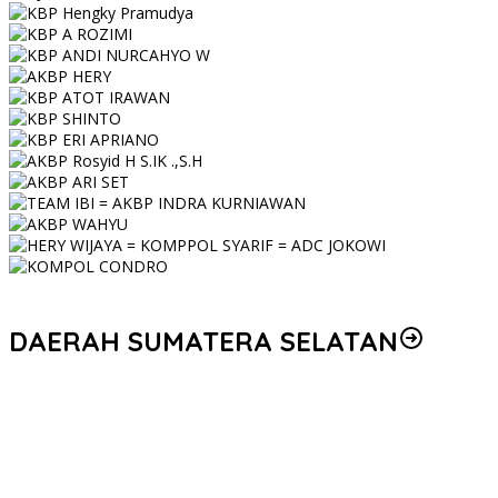
DAERAH SUMATERA SELATAN
Personel Polres Musi Rawas Utara mendapat kenaikan pangkat
pengabdian, yakni Kabag Perencanaan yang kini berpangkat
Kompol, naik setingkat dari AKBP.