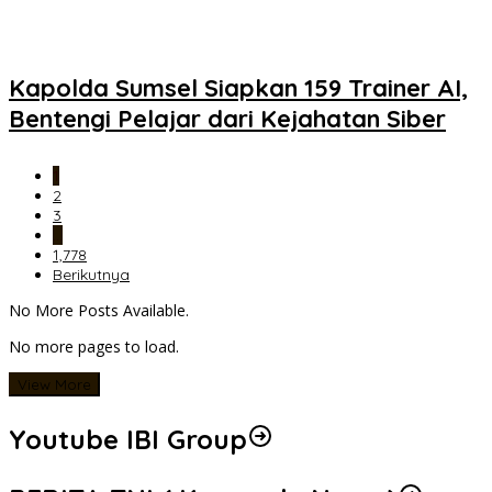
Kapolda Sumsel Siapkan 159 Trainer AI,
Bentengi Pelajar dari Kejahatan Siber
1
2
3
…
1,778
Berikutnya
No More Posts Available.
No more pages to load.
View More
Youtube IBI Group