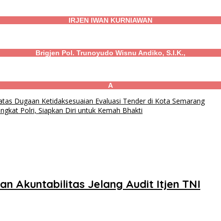
IRJEN IWAN KURNIAWAN
Brigjen Pol. Trunoyudo Wisnu Andiko, S.I.K.,
A
tas Dugaan Ketidaksesuaian Evaluasi Tender di Kota Semarang
gkat Polri, Siapkan Diri untuk Kemah Bhakti
Akuntabilitas Jelang Audit Itjen TNI