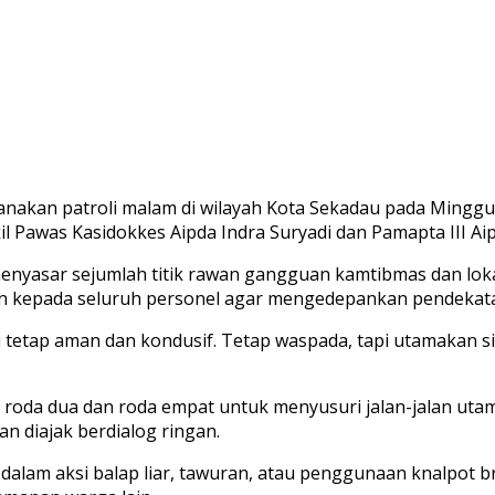
nakan patroli malam di wilayah Kota Sekadau pada Minggu (
l Pawas Kasidokkes Aipda Indra Suryadi dan Pamapta III Ai
 menyasar sejumlah titik rawan gangguan kamtibmas dan lok
n kepada seluruh personel agar mengedepankan pendekatan
ri tetap aman dan kondusif. Tetap waspada, tapi utamakan 
roda dua dan roda empat untuk menyusuri jalan-jalan utam
n diajak berdialog ringan.
dalam aksi balap liar, tawuran, atau penggunaan knalpot b