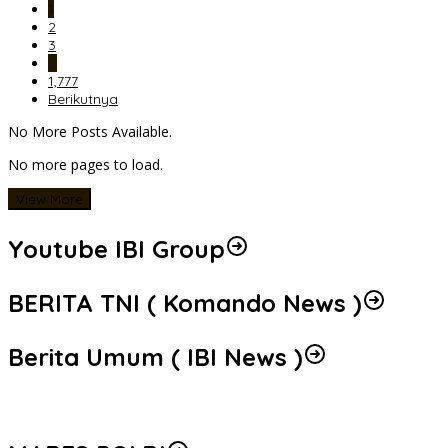
1
2
3
…
1,777
Berikutnya
No More Posts Available.
No more pages to load.
View More
Youtube IBI Group
BERITA TNI ( Komando News )
Berita Umum ( IBI News )