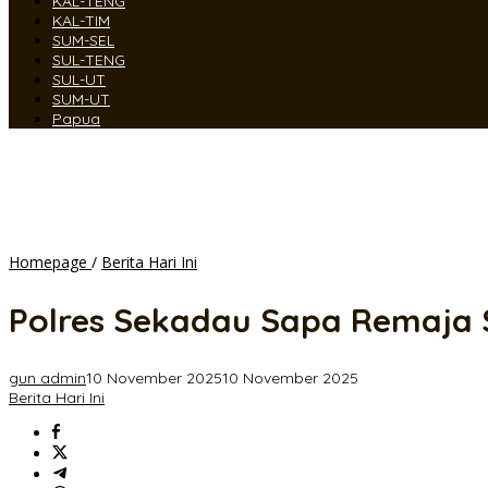
KAL-TENG
KAL-TIM
SUM-SEL
SUL-TENG
SUL-UT
SUM-UT
Papua
Polres
Homepage
/
Berita Hari Ini
Sekadau
Sapa
Polres Sekadau Sapa Remaja S
Remaja
Saat
Patroli
gun admin
10 November 2025
10 November 2025
Malam,
Berita Hari Ini
Ingatkan
Bahaya
Balap
Liar