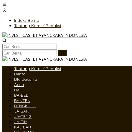
Lewati
ke
konten
Indeks Berita
Tentang Kami / Redaksi
Tentang Kami / Redaksi
Berita
DKI Jakarta
Aceh
BALI
BA-BEL
BANTEN
BENGKULU
JA-BAR
JA-TENG
JA-TIM
KAL-BAR